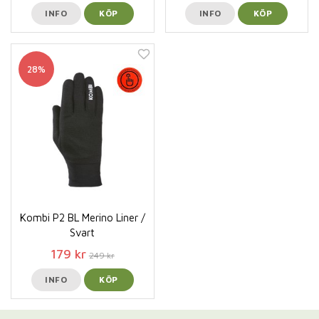
INFO
KÖP
INFO
KÖP
28%
Kombi P2 BL Merino Liner /
Svart
179 kr
249 kr
INFO
KÖP