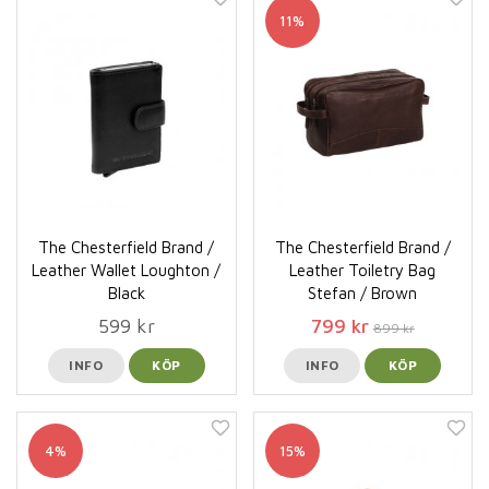
11%
The Chesterfield Brand /
The Chesterfield Brand /
Leather Wallet Loughton /
Leather Toiletry Bag
Black
Stefan / Brown
599 kr
799 kr
899 kr
INFO
KÖP
INFO
KÖP
4%
15%