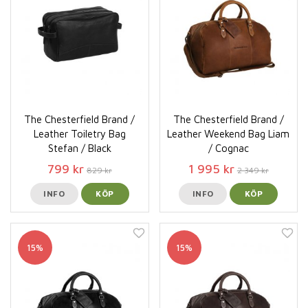
The Chesterfield Brand /
The Chesterfield Brand /
Leather Toiletry Bag
Leather Weekend Bag Liam
Stefan / Black
/ Cognac
799 kr
1 995 kr
829 kr
2 349 kr
INFO
KÖP
INFO
KÖP
15%
15%