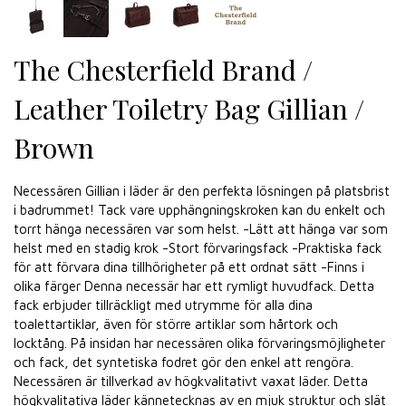
The Chesterfield Brand /
Leather Toiletry Bag Gillian /
Brown
Necessären Gillian i läder är den perfekta lösningen på platsbrist
i badrummet! Tack vare upphängningskroken kan du enkelt och
torrt hänga necessären var som helst. -Lätt att hänga var som
helst med en stadig krok -Stort förvaringsfack -Praktiska fack
för att förvara dina tillhörigheter på ett ordnat sätt -Finns i
olika färger Denna necessär har ett rymligt huvudfack. Detta
fack erbjuder tillräckligt med utrymme för alla dina
toalettartiklar, även för större artiklar som hårtork och
locktång. På insidan har necessären olika förvaringsmöjligheter
och fack, det syntetiska fodret gör den enkel att rengöra.
Necessären är tillverkad av högkvalitativt vaxat läder. Detta
högkvalitativa läder kännetecknas av en mjuk struktur och slät