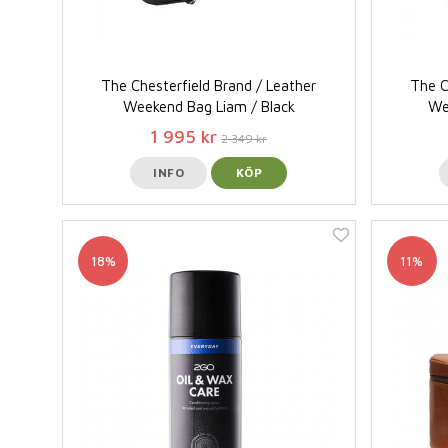
The Chesterfield Brand / Leather
The C
Weekend Bag Liam / Black
We
1 995 kr
2 349 kr
INFO
KÖP
18%
11%