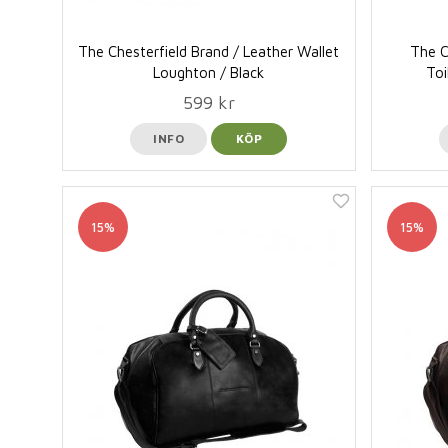
The Chesterfield Brand / Leather Wallet
The C
Loughton / Black
Toi
599 kr
INFO
KÖP
15%
15%