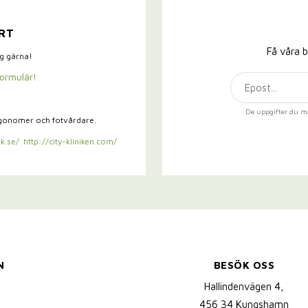
RT
Få våra b
ig gärna!
formulär!
De uppgifter du m
rgonomer och fotvårdare.
k.se/
http://city-kliniken.com/
N
BESÖK OSS
Hallindenvägen 4,
456 34 Kungshamn