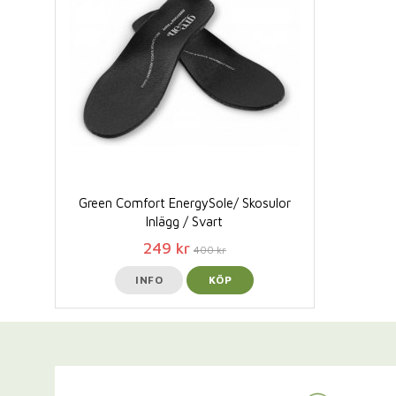
Green Comfort EnergySole/ Skosulor
Inlägg / Svart
249 kr
400 kr
INFO
KÖP