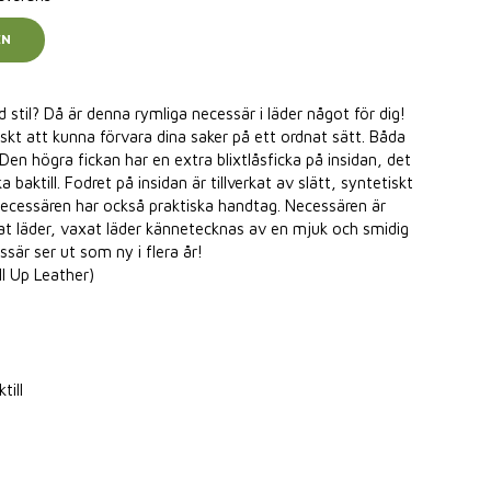
EN
d stil? Då är denna rymliga necessär i läder något för dig!
skt att kunna förvara dina saker på ett ordnat sätt. Båda
en högra fickan har en extra blixtlåsficka på insidan, det
a baktill. Fodret på insidan är tillverkat av slätt, syntetiskt
 necessären har också praktiska handtag. Necessären är
xat läder, vaxat läder kännetecknas av en mjuk och smidig
ssär ser ut som ny i flera år!
ll Up Leather)
till