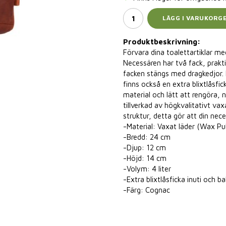
LÄGG I VARUKORG
Produktbeskrivning:
Förvara dina toalettartiklar me
Necessären har två fack, prakti
facken stängs med dragkedjor. D
finns också en extra blixtlåsfick
material och lätt att rengöra,
tillverkad av högkvalitativt va
struktur, detta gör att din nece
-Material: Vaxat läder (Wax Pu
-Bredd: 24 cm
-Djup: 12 cm
-Höjd: 14 cm
-Volym: 4 liter
-Extra blixtlåsficka inuti och bak
-Färg: Cognac