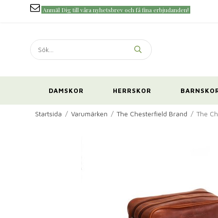
Anmäl Dig till våra nyhetsbrev och få fina erbjudanden!
DAMSKOR
HERRSKOR
BARNSKO
Startsida
/
Varumärken
/
The Chesterfield Brand
/
The Ch