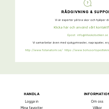
RÅDGIVNING & SUPPO
Vi är experter på bra skor och hjälper d
Klicka här och använd vårt kontakt
Epost: info@lillaskobutiken.se
Vi samarbetar även med sjukgymnaster,
naprapater, e
http://www.fotanatomi.se/
https://www.bohusortopedtekni
HANDLA
INFORMATIO
Logga in
Om oss
Mina favoriter
Villkor