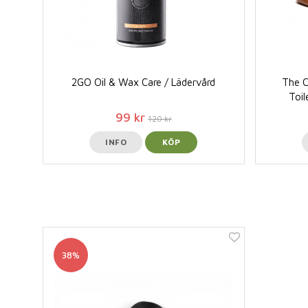
2GO Oil & Wax Care / Lädervård
The C
Toil
99 kr
120 kr
INFO
KÖP
38%