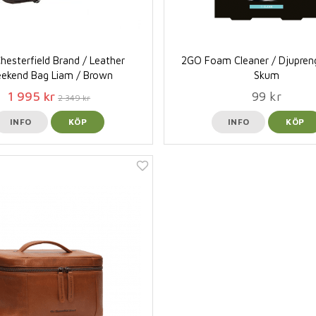
hesterfield Brand / Leather
2GO Foam Cleaner / Djupre
ekend Bag Liam / Brown
Skum
1 995 kr
99 kr
2 349 kr
INFO
KÖP
INFO
KÖP