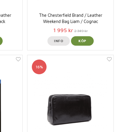
eather
The Chesterfield Brand / Leather
ack
Weekend Bag Liam / Cognac
1 995 kr
2 349 kr
INFO
KÖP
16%