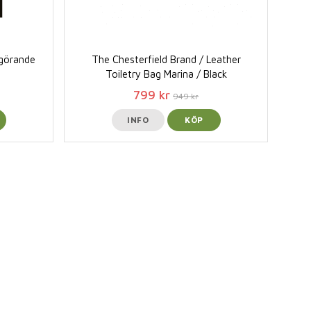
ngörande
The Chesterfield Brand / Leather
Toiletry Bag Marina / Black
799 kr
949 kr
INFO
KÖP