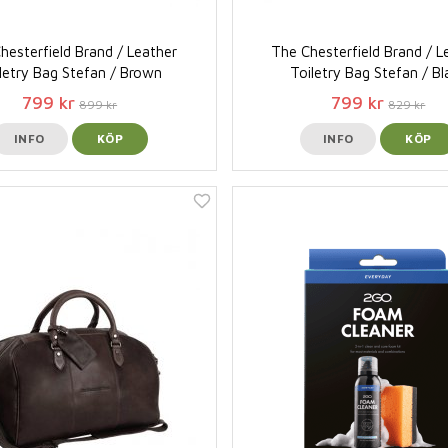
hesterfield Brand / Leather
The Chesterfield Brand / L
letry Bag Stefan / Brown
Toiletry Bag Stefan / Bl
799 kr
799 kr
899 kr
829 kr
INFO
KÖP
INFO
KÖP