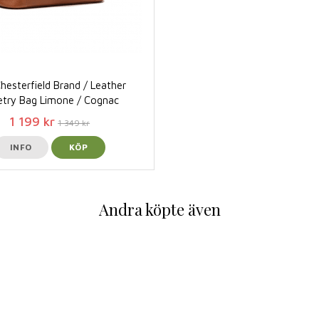
hesterfield Brand / Leather
etry Bag Limone / Cognac
1 199 kr
1 349 kr
INFO
KÖP
Andra köpte även