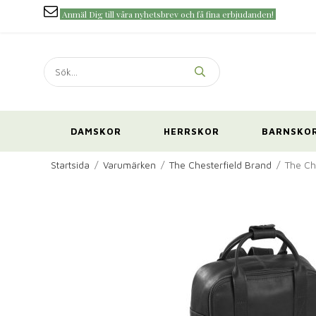
Anmäl Dig till våra nyhetsbrev och få fina erbjudanden!
DAMSKOR
HERRSKOR
BARNSKO
Startsida
/
Varumärken
/
The Chesterfield Brand
/
The Ch