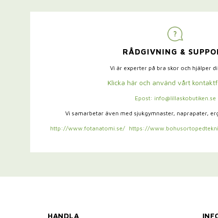
RÅDGIVNING & SUPPO
Vi är experter på bra skor och hjälper d
Klicka här och använd vårt kontakt
Epost: info@lillaskobutiken.se
Vi samarbetar även med sjukgymnaster,
naprapater, e
http://www.fotanatomi.se/
https://www.bohusortopedtekni
HANDLA
INF