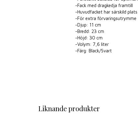
-Fack med dragkedja framtill
-Huvudfacket har särskild plat
-För extra förvaringsutrymme f
-Djup: 11 cm
-Bredd: 23 cm
-Höjd: 30 cm
-Volym: 7,6 liter
-Färg: Black/Svart
Liknande produkter