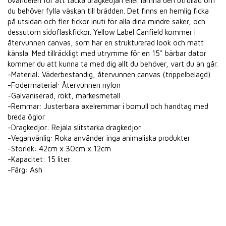
ovandelen för att täcka dragkedjan eller lämna den utrullad om
du behöver fylla väskan till brädden. Det finns en hemlig ficka
på utsidan och fler fickor inuti för alla dina mindre saker, och
dessutom sidoflaskfickor. Yellow Label Canfield kommer i
återvunnen canvas, som har en strukturerad look och matt
känsla. Med tillräckligt med utrymme för en 15" bärbar dator
kommer du att kunna ta med dig allt du behöver, vart du än går.
-Material: Väderbeständig, återvunnen canvas (trippelbelagd)
-Fodermaterial: Återvunnen nylon
-Galvaniserad, rökt, märkesmetall
-Remmar: Justerbara axelremmar i bomull och handtag med
breda öglor
-Dragkedjor: Rejäla slitstarka dragkedjor
-Veganvänlig: Roka använder inga animaliska produkter
-Storlek: 42cm x 30cm x 12cm
-Kapacitet: 15 liter
-Färg: Ash