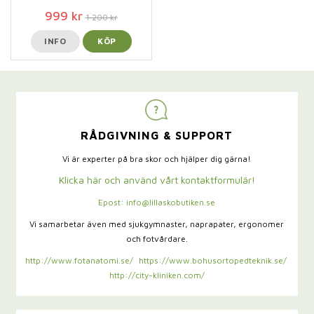
999 kr
1 200 kr
INFO
KÖP
RÅDGIVNING & SUPPORT
Vi är experter på bra skor och hjälper dig gärna!
Klicka här och använd vårt kontaktformulär!
Epost: info@lillaskobutiken.se
Vi samarbetar även med sjukgymnaster,
naprapater, ergonomer
och fotvårdare.
http://www.fotanatomi.se/
https://www.bohusortopedteknik.se/
http://city-kliniken.com/