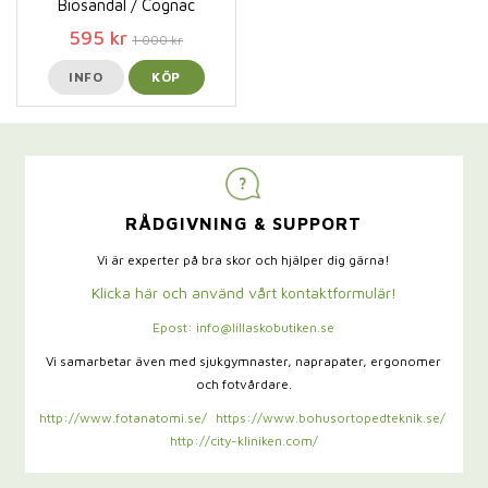
Biosandal / Cognac
595 kr
1 000 kr
INFO
KÖP
RÅDGIVNING & SUPPORT
Vi är experter på bra skor och hjälper dig gärna!
Klicka här och använd vårt kontaktformulär!
Epost: info@lillaskobutiken.se
Vi samarbetar även med sjukgymnaster,
naprapater, ergonomer
och fotvårdare.
http://www.fotanatomi.se/
https://www.bohusortopedteknik.se/
http://city-kliniken.com/