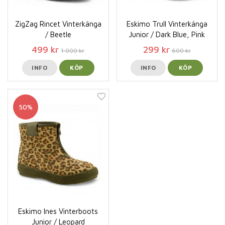
ZigZag Rincet Vinterkänga
Eskimo Trull Vinterkänga
/ Beetle
Junior / Dark Blue, Pink
499 kr
299 kr
1 000 kr
600 kr
INFO
KÖP
INFO
KÖP
50%
Eskimo Ines Vinterboots
Junior / Leopard