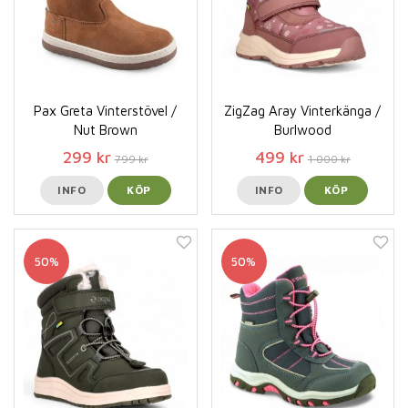
Pax Greta Vinterstövel /
ZigZag Aray Vinterkänga /
Nut Brown
Burlwood
299 kr
499 kr
799 kr
1 000 kr
INFO
KÖP
INFO
KÖP
50%
50%