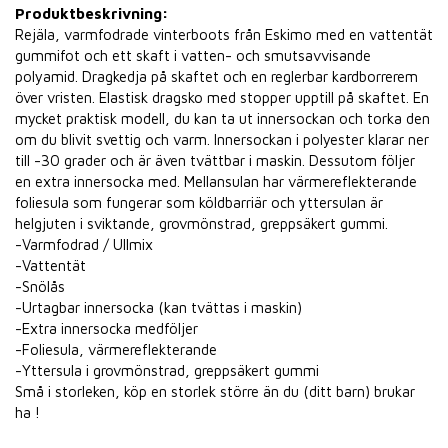
Produktbeskrivning:
Rejäla, varmfodrade vinterboots från Eskimo med en vattentät
gummifot och ett skaft i vatten- och smutsavvisande
polyamid. Dragkedja på skaftet och en reglerbar kardborrerem
över vristen. Elastisk dragsko med stopper upptill på skaftet. En
mycket praktisk modell, du kan ta ut innersockan och torka den
om du blivit svettig och varm. Innersockan i polyester klarar ner
till -30 grader och är även tvättbar i maskin. Dessutom följer
en extra innersocka med. Mellansulan har värmereflekterande
foliesula som fungerar som köldbarriär och yttersulan är
helgjuten i sviktande, grovmönstrad, greppsäkert gummi.
-Varmfodrad / Ullmix
-Vattentät
-Snölås
-Urtagbar innersocka (kan tvättas i maskin)
-Extra innersocka medföljer
-Foliesula, värmereflekterande
-Yttersula i grovmönstrad, greppsäkert gummi
Små i storleken, köp en storlek större än du (ditt barn) brukar
ha !