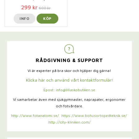
299 kr
600 kr
INFO
KÖP
RÅDGIVNING & SUPPORT
Vi är experter på bra skor och hjälper dig gärna!
Klicka här och använd vårt kontaktformulär!
Epost: info@lillaskobutiken.se
Vi samarbetar även med sjukgymnaster,
naprapater, ergonomer
och fotvårdare.
http://www.fotanatomi.se/
https://www.bohusortopedteknik.se/
http://city-kliniken.com/