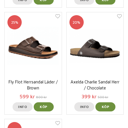
25%
20%
Fly Flot Herrsandal Läder /
Axelda Charlie Sandal Herr
Brown
/ Chocolate
599 kr
399 kr
800 kr
500 kr
INFO
KÖP
INFO
KÖP