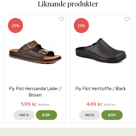
Liknande produkter
25%
25%
Fly Flot Herrsandal Läder /
Fly Flot Herrtoffla / Black
Brown
599 kr
449 kr
800 kr
600 kr
INFO
KÖP
INFO
KÖP