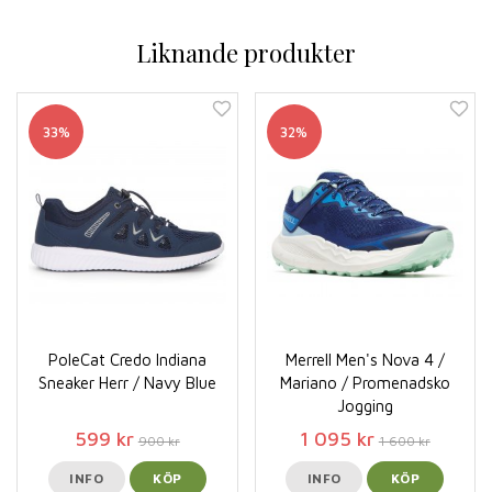
Liknande produkter
33%
32%
PoleCat Credo Indiana
Merrell Men's Nova 4 /
Sneaker Herr / Navy Blue
Mariano / Promenadsko
Jogging
599 kr
1 095 kr
900 kr
1 600 kr
INFO
KÖP
INFO
KÖP