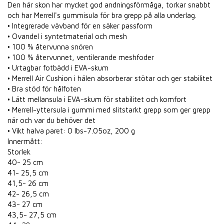
Den här skon har mycket god andningsförmåga, torkar snabbt
och har Merrell's gummisula för bra grepp på alla underlag.
• Integrerade vävband för en säker passform
• Ovandel i syntetmaterial och mesh
• 100 % återvunna snören
• 100 % återvunnet, ventilerande meshfoder
• Urtagbar fotbädd i EVA-skum
• Merrell Air Cushion i hälen absorberar stötar och ger stabilitet
• Bra stöd för hålfoten
• Lätt mellansula i EVA-skum för stabilitet och komfort
• Merrell-yttersula i gummi med slitstarkt grepp som ger grepp
när och var du behöver det
• Vikt halva paret: 0 lbs-7.05oz, 200 g
Innermått:
Storlek
40- 25 cm
41- 25,5 cm
41,5- 26 cm
42- 26,5 cm
43- 27 cm
43,5- 27,5 cm