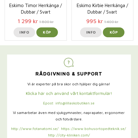
Eskimo Timor Herrkänga /
Eskimo Kirbie Herrkänga /
Dubbar / Svart
Dubbar / Svart
1 299 kr
995 kr
1 800 kr
1 400 kr
INFO
KÖP
INFO
KÖP
RÅDGIVNING & SUPPORT
Vi är experter på bra skor och hjälper dig gärna!
Klicka här och använd vårt kontaktformulär!
Epost: info@lillaskobutiken.se
Vi samarbetar även med sjukgymnaster,
naprapater, ergonomer
och fotvårdare.
http://www.fotanatomi.se/
https://www.bohusortopedteknik.se/
http://city-kliniken.com/