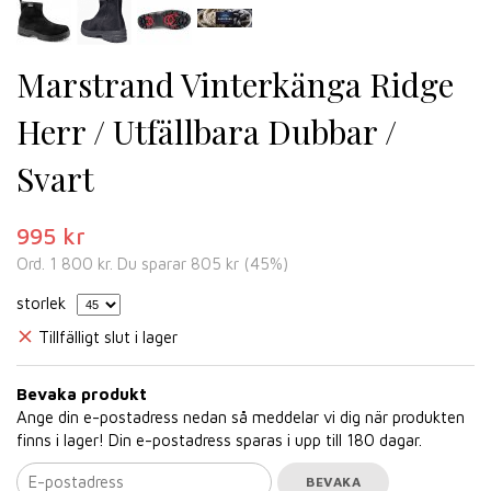
Marstrand Vinterkänga Ridge
Herr / Utfällbara Dubbar /
Svart
995 kr
Ord.
1 800 kr
. Du sparar
805 kr
(
45
%)
storlek
Tillfälligt slut i lager
Bevaka produkt
Ange din e-postadress nedan så meddelar vi dig när produkten
finns i lager! Din e-postadress sparas i upp till 180 dagar.
BEVAKA