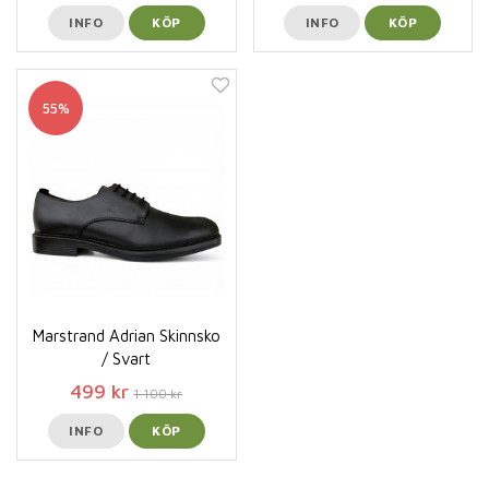
INFO
KÖP
INFO
KÖP
55%
Marstrand Adrian Skinnsko
/ Svart
499 kr
1 100 kr
INFO
KÖP