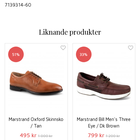
7139314-60
Liknande produkter
51%
33%
Marstrand Oxford Skinnsko
Marstrand Bill Men's Three
/ Tan
Eye / Dk Brown
495 kr
799 kr
1 000 kr
1 200 kr