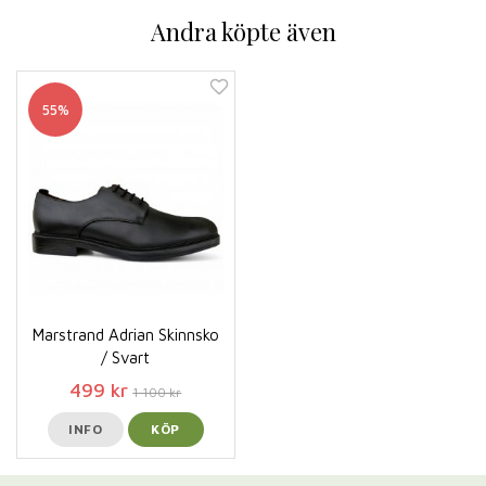
Andra köpte även
55%
Marstrand Adrian Skinnsko
/ Svart
499 kr
1 100 kr
INFO
KÖP