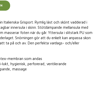
EN
ån Italienska Grisport. Rymlig läst och skönt vadderad i
tagbar innersula i skinn. Stötdämpande mellansula med
m masserar foten när du går. Yttersula i slitstark PU som
derlaget. Snörningen gör att du enkelt kan anpassa skon
 att ta på och av. Den perfekta vardags- och/eller
 Spotex-membran som andas
i-lukt, hygienisk, perforerad, ventilerande
ämpande, massage