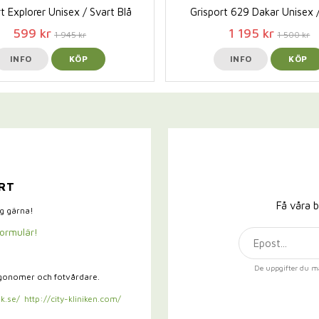
t Explorer Unisex / Svart Blå
Grisport 629 Dakar Unisex 
599 kr
1 195 kr
1 945 kr
1 500 kr
INFO
KÖP
INFO
KÖP
RT
Få våra b
ig gärna!
formulär!
De uppgifter du m
rgonomer och fotvårdare.
k.se/
http://city-kliniken.com/