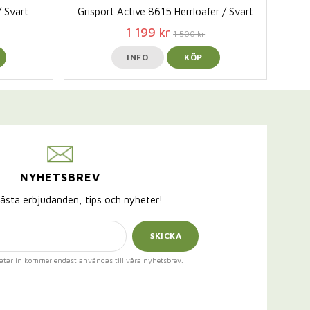
/ Svart
Grisport Active 8615 Herrloafer / Svart
1 199 kr
1 500 kr
INFO
KÖP
NYHETSBREV
ästa erbjudanden, tips och nyheter!
SKICKA
atar in kommer endast användas till våra nyhetsbrev.