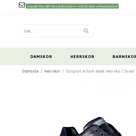
Anmäl Dig till våra nyhetsbrev och få fina erbjudanden!
DAMSKOR
HERRSKOR
BARNSKO
Startsida
/
Herrskor
/
Grisport Active Walk Herrsko / Svart