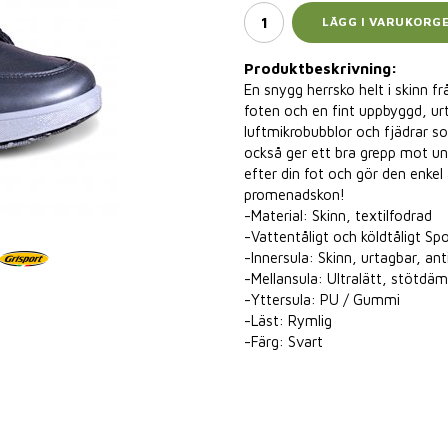
LÄGG I VARUKORG
Produktbeskrivning:
En snygg herrsko helt i skinn fr
foten och en fint uppbyggd, ur
luftmikrobubblor och fjädrar so
också ger ett bra grepp mot un
efter din fot och gör den enkel
promenadskon!
-Material: Skinn, textilfodrad
-Vattentåligt och köldtåligt
-Innersula: Skinn, urtagbar, ant
-Mellansula: Ultralätt, stötd
-Yttersula: PU / Gummi
-Läst: Rymlig
-Färg: Svart