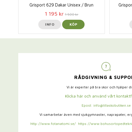
Grisport 629 Dakar Unisex / Brun
Grispor
1 195 kr
1 500 kr
INFO
KÖP
RÅDGIVNING & SUPPO
Vi är experter på bra skor och hjälper d
Klicka här och använd vårt kontakt
Epost: info@lillaskobutiken.se
Vi samarbetar även med sjukgymnaster,
naprapater, e
http://www.fotanatomi.se/
https://www.bohusortopedtekni