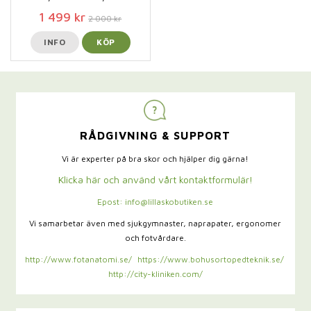
1 499 kr
2 000 kr
INFO
KÖP
RÅDGIVNING & SUPPORT
Vi är experter på bra skor och hjälper dig gärna!
Klicka här och använd vårt kontaktformulär!
Epost: info@lillaskobutiken.se
Vi samarbetar även med sjukgymnaster,
naprapater, ergonomer
och fotvårdare.
http://www.fotanatomi.se/
https://www.bohusortopedteknik.se/
http://city-kliniken.com/