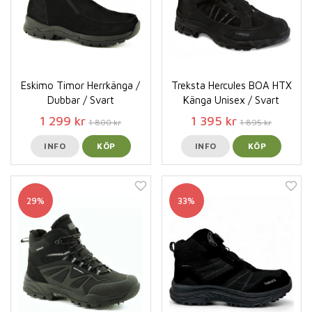
Eskimo Timor Herrkänga /
Treksta Hercules BOA HTX
Dubbar / Svart
Känga Unisex / Svart
1 299 kr
1 395 kr
1 800 kr
1 895 kr
INFO
KÖP
INFO
KÖP
29%
33%