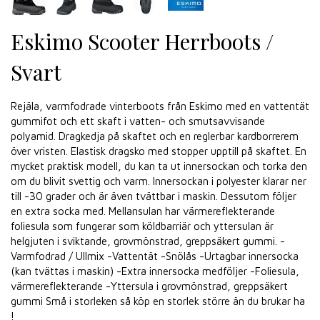
Eskimo Scooter Herrboots /
Svart
Rejäla, varmfodrade vinterboots från Eskimo med en vattentät
gummifot och ett skaft i vatten- och smutsavvisande
polyamid. Dragkedja på skaftet och en reglerbar kardborrerem
över vristen. Elastisk dragsko med stopper upptill på skaftet. En
mycket praktisk modell, du kan ta ut innersockan och torka den
om du blivit svettig och varm. Innersockan i polyester klarar ner
till -30 grader och är även tvättbar i maskin. Dessutom följer
en extra socka med. Mellansulan har värmereflekterande
foliesula som fungerar som köldbarriär och yttersulan är
helgjuten i sviktande, grovmönstrad, greppsäkert gummi. -
Varmfodrad / Ullmix -Vattentät -Snölås -Urtagbar innersocka
(kan tvättas i maskin) -Extra innersocka medföljer -Foliesula,
värmereflekterande -Yttersula i grovmönstrad, greppsäkert
gummi Små i storleken så köp en storlek större än du brukar ha
!