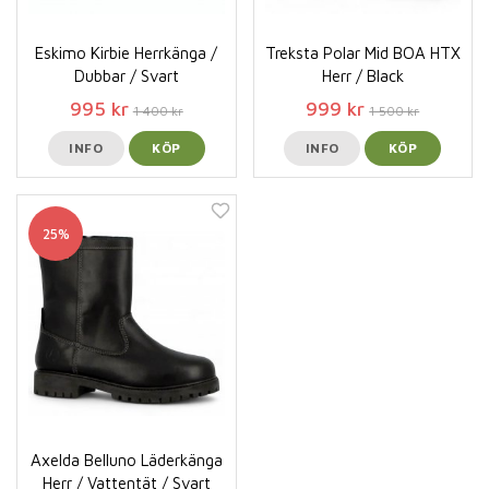
Eskimo Kirbie Herrkänga /
Treksta Polar Mid BOA HTX
Dubbar / Svart
Herr / Black
995 kr
999 kr
1 400 kr
1 500 kr
INFO
KÖP
INFO
KÖP
25%
Axelda Belluno Läderkänga
Herr / Vattentät / Svart