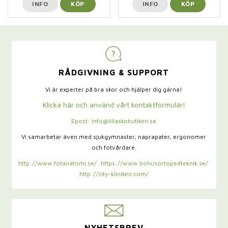
INFO
KÖP
INFO
KÖP
RÅDGIVNING & SUPPORT
Vi är experter på bra skor och hjälper dig gärna!
Klicka här och använd vårt kontaktformulär!
Epost: info@lillaskobutiken.se
Vi samarbetar även med sjukgymnaster,
naprapater, ergonomer
och fotvårdare.
http://www.fotanatomi.se/
https://www.bohusortopedteknik.se/
http://city-kliniken.com/
NYHETSBREV