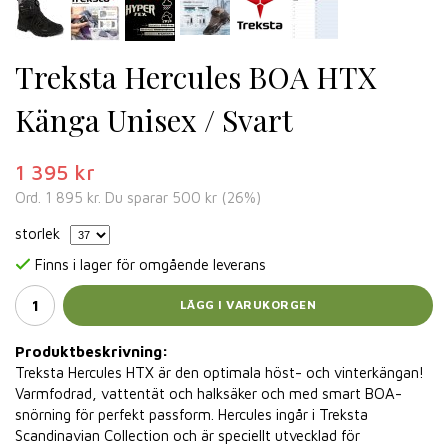
Treksta Hercules BOA HTX
Känga Unisex / Svart
1 395 kr
Ord.
1 895 kr
. Du sparar
500 kr
(
26
%)
storlek
Finns i lager för omgående leverans
LÄGG I VARUKORGEN
Produktbeskrivning:
Treksta Hercules HTX är den optimala höst- och vinterkängan!
Varmfodrad, vattentät och halksäker och med smart BOA-
snörning för perfekt passform. Hercules ingår i Treksta
Scandinavian Collection och är speciellt utvecklad för