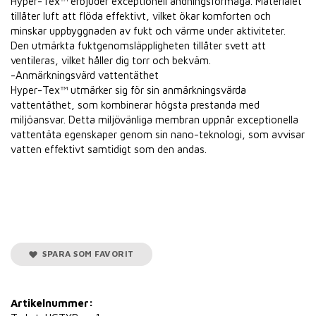
Hyper-Tex™ erbjuder exceptionell andningsförmåga. Materialet
tillåter luft att flöda effektivt, vilket ökar komforten och
minskar uppbyggnaden av fukt och värme under aktiviteter.
Den utmärkta fuktgenomsläppligheten tillåter svett att
ventileras, vilket håller dig torr och bekväm.
-Anmärkningsvärd vattentäthet
Hyper-Tex™ utmärker sig för sin anmärkningsvärda
vattentäthet, som kombinerar högsta prestanda med
miljöansvar. Detta miljövänliga membran uppnår exceptionella
vattentäta egenskaper genom sin nano-teknologi, som avvisar
vatten effektivt samtidigt som den andas.
SPARA SOM FAVORIT
Artikelnummer: