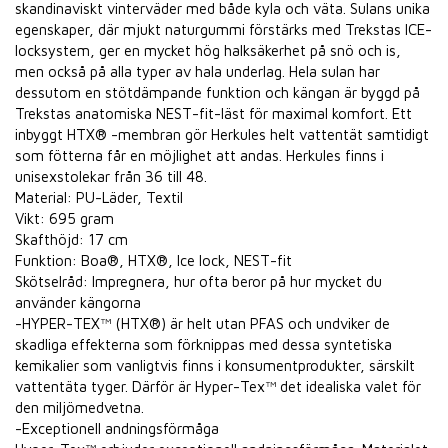
skandinaviskt vinterväder med både kyla och väta. Sulans unika
egenskaper, där mjukt naturgummi förstärks med Trekstas ICE-
locksystem, ger en mycket hög halksäkerhet på snö och is,
men också på alla typer av hala underlag. Hela sulan har
dessutom en stötdämpande funktion och kängan är byggd på
Trekstas anatomiska NEST-fit-läst för maximal komfort. Ett
inbyggt HTX® -membran gör Herkules helt vattentät samtidigt
som fötterna får en möjlighet att andas. Herkules finns i
unisexstolekar från 36 till 48.
Material: PU-Läder, Textil
Vikt: 695 gram
Skafthöjd: 17 cm
Funktion: Boa®, HTX®, Ice lock, NEST-fit
Skötselråd: Impregnera, hur ofta beror på hur mycket du
använder kängorna
-HYPER-TEX™ (HTX®) är helt utan PFAS och undviker de
skadliga effekterna som förknippas med dessa syntetiska
kemikalier som vanligtvis finns i konsumentprodukter, särskilt
vattentäta tyger. Därför är Hyper-Tex™ det idealiska valet för
den miljömedvetna.
-Exceptionell andningsförmåga