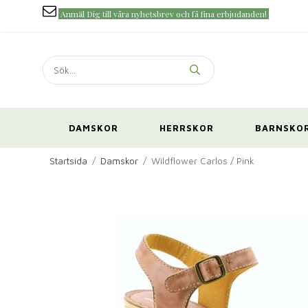
Anmäl Dig till våra nyhetsbrev och få fina erbjudanden!
DAMSKOR
HERRSKOR
BARNSKO
Startsida
/
Damskor
/
Wildflower Carlos / Pink