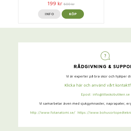
199 kr
600 kr
INFO
KÖP
RÅDGIVNING & SUPPO
Vi är experter på bra skor och hjälper d
Klicka här och använd vårt kontakt
Epost: info@lillaskobutiken.se
Vi samarbetar även med sjukgymnaster,
naprapater, e
http://www.fotanatomi.se/
https://www.bohusortopedtekni