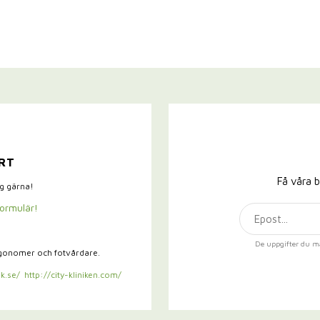
RT
Få våra b
ig gärna!
formulär!
De uppgifter du m
rgonomer och fotvårdare.
k.se/
http://city-kliniken.com/