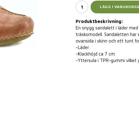
LÄGG I VARUKORG
Produktbeskrivning:
En snygg sandalett i läder med
träskomodell. Sandaletten har e
ovansida i skinn och ett tunt fo
-Läder
-Klackhöjd ca 7 cm
-Yttersula i TPR-gummi vilket g