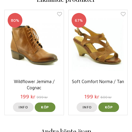
80%
67%
Wildflower Jemima /
Soft Comfort Norma / Tan
Cognac
199 kr
199 kr
999 kr
600 kr
INFO
KÖP
INFO
KÖP
Andra köpte även