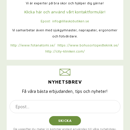
Vi är experter på bra skor och hjälper dig gärna!
Klicka här och använd vårt kontaktformulär!
Epost: info@lillaskobutiken.se
Vi samarbetar även med sjukgymnaster,
naprapater, ergonomer
och fotvårdare.
http://www.fotanatomi.se/
https://www.bohusortopedteknik.se/
http://city-kliniken.com/
NYHETSBREV
Få våra bästa erbjudanden, tips och nyheter!
SKICKA
De uppgifter du matar in kommer endast användas till våra nyhetsbrev.