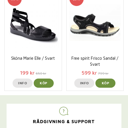
Sköna Marie Elle / Svart
Free spirit Frisco Sandal /
Svart
199 kr
599 kr
650 kr
799 kr
INFO
KÖP
INFO
KÖP
RÅDGIVNING & SUPPORT