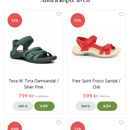
33%
25%
Teva W Tirra Damsandal /
Free Spirit Frisco Sandal /
Silver Pine
Chili
799 kr
599 kr
1 200 kr
799 kr
INFO
KÖP
INFO
KÖP
69%
25%