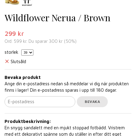
Wildflower Nerua / Brown
299 kr
Ord.
599 kr
. Du sparar
300 kr
(
50
%)
storlek
Slutsåld
Bevaka produkt
Ange din e-postadress nedan så meddelar vi dig när produkten
finns i lager! Din e-postadress sparas i upp till 180 dagar.
BEVAKA
Produktbeskrivning:
En snygg sandalett med en mjukt stoppad fotbädd. Vristrem
med ett dekorativt spänne som du ställer in efter ditt eget