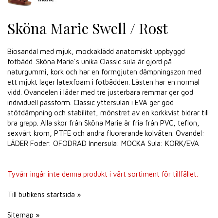
Sköna Marie Swell / Rost
Biosandal med mjuk, mockaklädd anatomiskt uppbyggd
fotbädd. Sköna Marie´s unika Classic sula är gjord på
naturgummi, kork och har en formgjuten dämpningszon med
ett mjukt lager latexfoam i fotbädden. Lästen har en normal
vidd. Ovandelen i läder med tre justerbara remmar ger god
individuell passform. Classic yttersulan i EVA ger god
stötdämpning och stabilitet, mönstret av en korkkvist bidrar till
bra grepp. Alla skor från Sköna Marie är fria från PVC, teflon,
sexvärt krom, PTFE och andra fluorerande kolväten. Ovandel:
LÄDER Foder: OFODRAD Innersula: MOCKA Sula: KORK/EVA
Tyvärr ingår inte denna produkt i vårt sortiment för tillfället.
Till butikens startsida »
Sitemap »