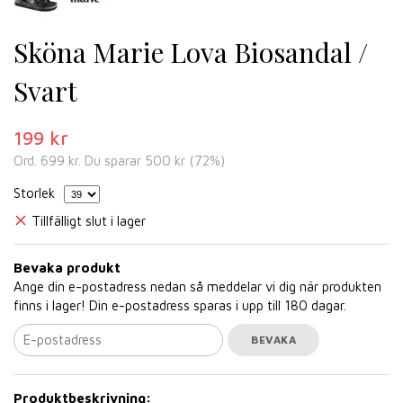
Sköna Marie Lova Biosandal /
Svart
199 kr
Ord.
699 kr
. Du sparar
500 kr
(
72
%)
Storlek
Tillfälligt slut i lager
Bevaka produkt
Ange din e-postadress nedan så meddelar vi dig när produkten
finns i lager! Din e-postadress sparas i upp till 180 dagar.
BEVAKA
Produktbeskrivning: