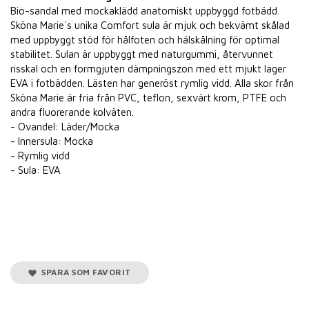
Bio-sandal med mockaklädd anatomiskt uppbyggd fotbädd.
Sköna Marie´s unika Comfort sula är mjuk och bekvämt skålad
med uppbyggt stöd för hålfoten och hälskålning för optimal
stabilitet. Sulan är uppbyggt med naturgummi, återvunnet
risskal och en formgjuten dämpningszon med ett mjukt lager
EVA i fotbädden. Lästen har generöst rymlig vidd. Alla skor från
Sköna Marie är fria från PVC, teflon, sexvärt krom, PTFE och
andra fluorerande kolväten.
- Ovandel: Läder/Mocka
- Innersula: Mocka
- Rymlig vidd
- Sula: EVA
SPARA SOM FAVORIT