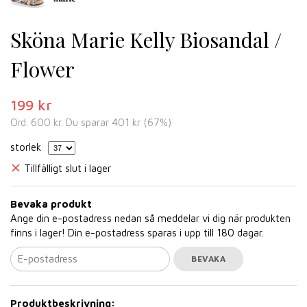
Sköna Marie Kelly Biosandal /
Flower
199 kr
Ord.
600 kr
. Du sparar
401 kr
(
67
%)
storlek
Tillfälligt slut i lager
Bevaka produkt
Ange din e-postadress nedan så meddelar vi dig när produkten
finns i lager! Din e-postadress sparas i upp till 180 dagar.
BEVAKA
Produktbeskrivning: