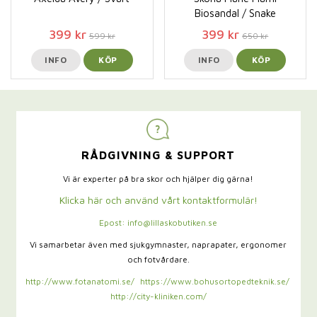
Biosandal / Snake
399 kr
399 kr
599 kr
650 kr
INFO
KÖP
INFO
KÖP
RÅDGIVNING & SUPPORT
Vi är experter på bra skor och hjälper dig gärna!
Klicka här och använd vårt kontaktformulär!
Epost: info@lillaskobutiken.se
Vi samarbetar även med sjukgymnaster,
naprapater, ergonomer
och fotvårdare.
http://www.fotanatomi.se/
https://www.bohusortopedteknik.se/
http://city-kliniken.com/