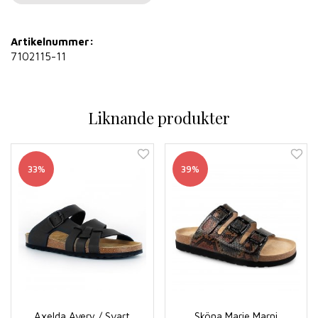
Artikelnummer:
7102115-11
Liknande produkter
33%
39%
Axelda Avery / Svart
Sköna Marie Marni