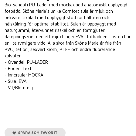
Bio-sandal i PU-Läder med mockaklädd anatomiskt uppbyggd
fotbädd. Sköna Marie´s unika Comfort sula är mjuk och
bekvämt skålad med uppbyggt stöd för hålfoten och
hälskålning för optimal stabilitet. Sulan är uppbyggt med
naturgummi, återvunnet risskal och en formgjuten
dämpningszon med ett mjukt lager EVA i fotbädden. Lästen har
en lite rymligare vidd. Alla skor från Sköna Marie är fria från
PVC, teflon, sexvärt krom, PTFE och andra fluorerande
kolväten.
- Ovandel: PU-LÄDER
- Foder: Textil
- Innersula: MOCKA
- Sula: EVA
- Vit/Blommig
SPARA SOM FAVORIT