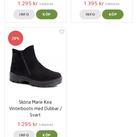
1 295 kr
1 395 kr
1 650 kr
1 800 kr
INFO
KÖP
INFO
KÖP
28%
Sköna Marie Kea
Vinterboots med Dubbar /
Svart
1 295 kr
1 800 kr
INFO
KÖP