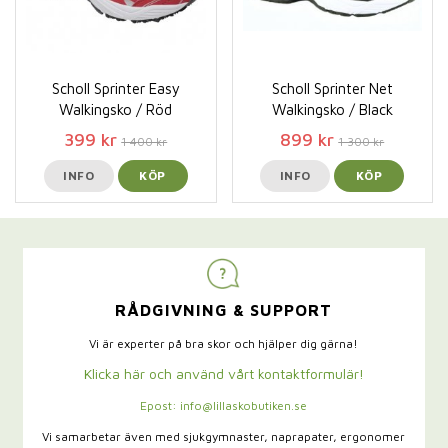
Scholl Sprinter Easy
Scholl Sprinter Net
Walkingsko / Röd
Walkingsko / Black
399 kr
899 kr
1 400 kr
1 300 kr
INFO
KÖP
INFO
KÖP
RÅDGIVNING & SUPPORT
Vi är experter på bra skor och hjälper dig gärna!
Klicka här och använd vårt kontaktformulär!
Epost: info@lillaskobutiken.se
Vi samarbetar även med sjukgymnaster,
naprapater, ergonomer