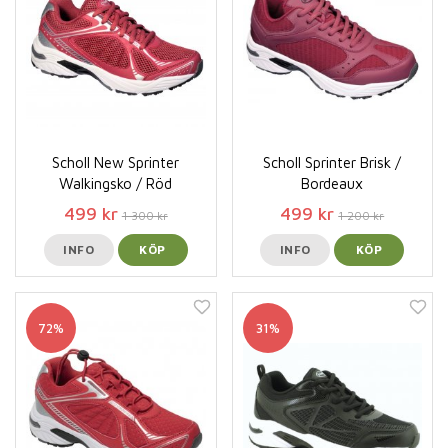
Scholl New Sprinter
Scholl Sprinter Brisk /
Walkingsko / Röd
Bordeaux
499 kr
499 kr
1 300 kr
1 200 kr
INFO
KÖP
INFO
KÖP
72%
31%