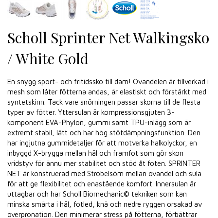
Scholl Sprinter Net Walkingsko
/ White Gold
En snygg sport- och fritidssko till dam! Ovandelen är tillverkad i
mesh som låter fötterna andas, är elastiskt och förstärkt med
syntetskinn. Tack vare snörningen passar skorna till de flesta
typer av fötter. Yttersulan är kompressionsgjuten 3-
komponent EVA-Phylon, gummi samt TPU-inlägg som är
extremt stabil, lätt och har hög stötdämpningsfunktion. Den
har ingjutna gummidetaljer för att motverka halkolyckor, en
inbyggd X-brygga mellan häl och framfot som gör skon
vridstyv för ännu mer stabilitet och stöd åt foten. SPRINTER
NET är konstruerad med Strobelsöm mellan ovandel och sula
för att ge flexibilitet och enastående komfort. Innersulan är
uttagbar och har Scholl Biomechanic© tekniken som kan
minska smärta i häl, fotled, knä och nedre ryggen orsakad av
överpronation. Den minimerar stress på fötterna, förbättrar