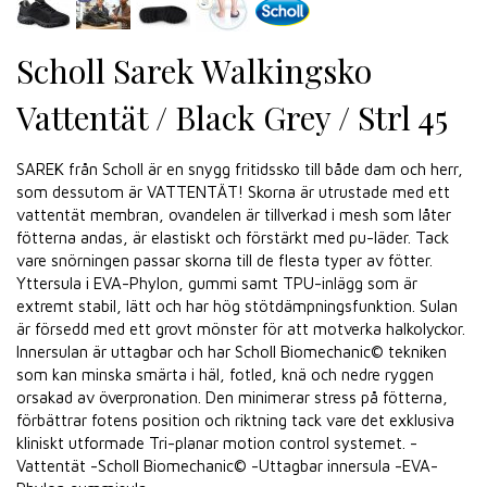
Scholl Sarek Walkingsko
Vattentät / Black Grey / Strl 45
SAREK från Scholl är en snygg fritidssko till både dam och herr,
som dessutom är VATTENTÄT! Skorna är utrustade med ett
vattentät membran, ovandelen är tillverkad i mesh som låter
fötterna andas, är elastiskt och förstärkt med pu-läder. Tack
vare snörningen passar skorna till de flesta typer av fötter.
Yttersula i EVA-Phylon, gummi samt TPU-inlägg som är
extremt stabil, lätt och har hög stötdämpningsfunktion. Sulan
är försedd med ett grovt mönster för att motverka halkolyckor.
Innersulan är uttagbar och har Scholl Biomechanic© tekniken
som kan minska smärta i häl, fotled, knä och nedre ryggen
orsakad av överpronation. Den minimerar stress på fötterna,
förbättrar fotens position och riktning tack vare det exklusiva
kliniskt utformade Tri-planar motion control systemet. -
Vattentät -Scholl Biomechanic© -Uttagbar innersula -EVA-