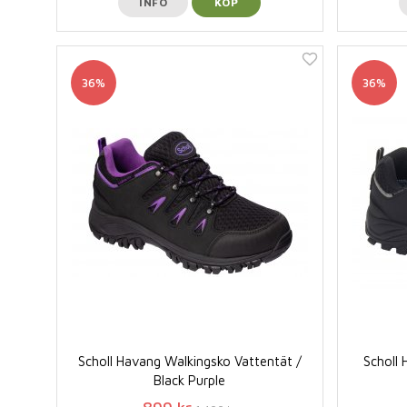
INFO
KÖP
36%
36%
Scholl Havang Walkingsko Vattentät /
Scholl
Black Purple