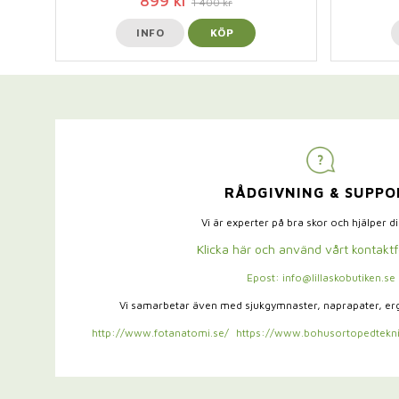
899 kr
1 400 kr
INFO
KÖP
RÅDGIVNING & SUPPO
Vi är experter på bra skor och hjälper d
Klicka här och använd vårt kontakt
Epost: info@lillaskobutiken.se
Vi samarbetar även med sjukgymnaster,
naprapater, e
http://www.fotanatomi.se/
https://www.bohusortopedtekni