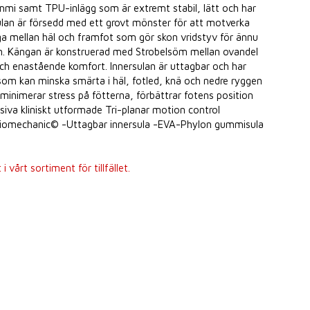
i samt TPU-inlägg som är extremt stabil, lätt och har
lan är försedd med ett grovt mönster för att motverka
ga mellan häl och framfot som gör skon vridstyv för ännu
en. Kängan är konstruerad med Strobelsöm mellan ovandel
t och enastående komfort. Innersulan är uttagbar och har
om kan minska smärta i häl, fotled, knä och nedre ryggen
minimerar stress på fötterna, förbättrar fotens position
usiva kliniskt utformade Tri-planar motion control
 Biomechanic© -Uttagbar innersula -EVA-Phylon gummisula
 vårt sortiment för tillfället.