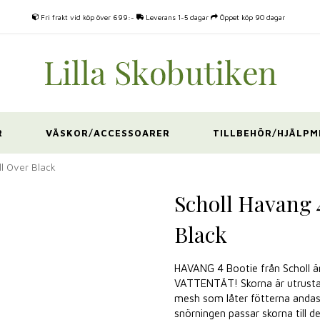
Fri frakt vid köp över 699:-
Leverans 1-5 dagar
Öppet köp 90 dagar
R
VÄSKOR/ACCESSOARER
TILLBEHÖR/HJÄLPM
ll Over Black
Scholl Havang 4
Black
HAVANG 4 Bootie från Scholl ä
VATTENTÄT! Skorna är utrustad
mesh som låter fötterna andas, 
snörningen passar skorna till d