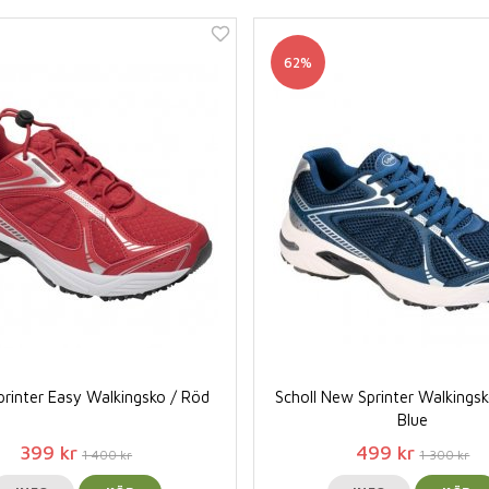
62%
Sprinter Easy Walkingsko / Röd
Scholl New Sprinter Walkings
Blue
399 kr
499 kr
1 400 kr
1 300 kr