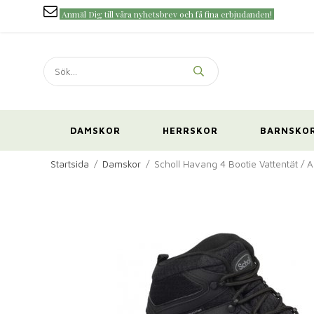
Anmäl Dig till våra nyhetsbrev och få fina erbjudanden!
DAMSKOR
HERRSKOR
BARNSKO
Startsida
/
Damskor
/
Scholl Havang 4 Bootie Vattentät / A