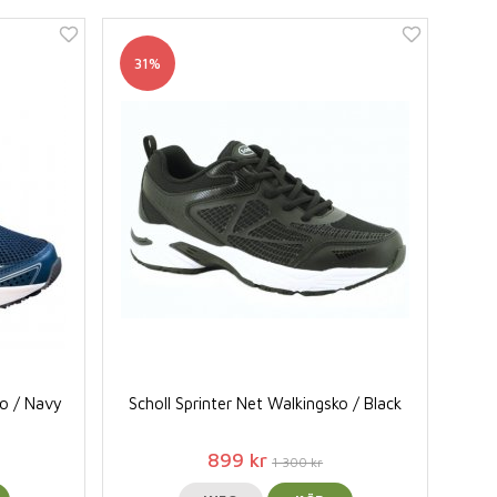
31%
ko / Navy
Scholl Sprinter Net Walkingsko / Black
899 kr
1 300 kr