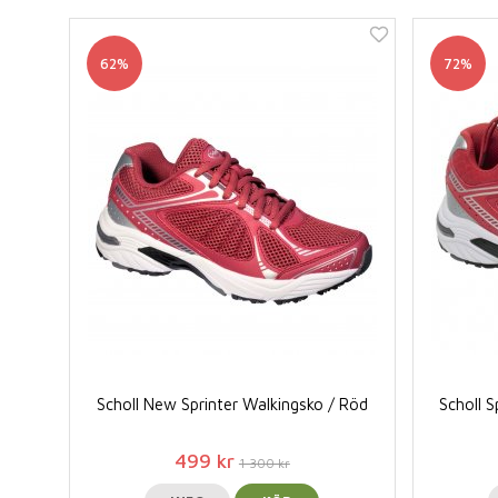
62%
72%
Scholl New Sprinter Walkingsko / Röd
Scholl 
499 kr
1 300 kr