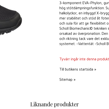
3-komponent EVA-Phylon, gumm
hög stötdämpningsfunktion. Su
halkolyckor, en inbyggd X-bryg
mer stabilitet och stöd åt fot
och sula för att ge flexibilite
Scholl Biomechanic© tekniken s
orsakad av överpronation. Den 
och riktning tack vare det exkl
systemet. -Vattentät -Scholl
Tyvärr ingår inte denna produkt i
Till butikens startsida »
Sitemap »
Liknande produkter