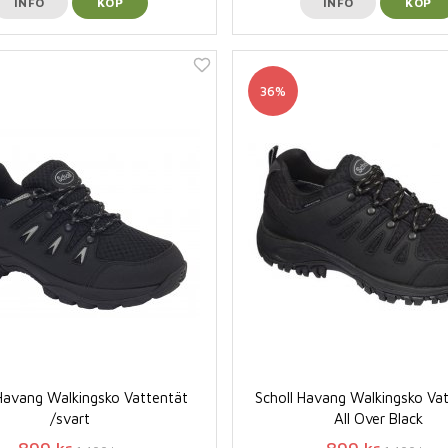
INFO
KÖP
INFO
KÖP
36%
 Havang Walkingsko Vattentät
Scholl Havang Walkingsko Vat
/svart
All Over Black