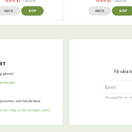
899 kr
899 kr
1 400 kr
1 400 kr
INFO
KÖP
INFO
KÖP
RT
Få våra b
ig gärna!
formulär!
De uppgifter du m
rgonomer och fotvårdare.
k.se/
http://city-kliniken.com/