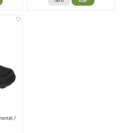
INFO
KÖP
tentät /