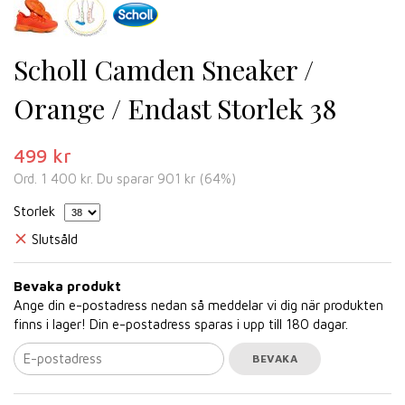
Scholl Camden Sneaker /
Orange / Endast Storlek 38
499 kr
Ord.
1 400 kr
. Du sparar
901 kr
(
64
%)
Storlek
Slutsåld
Bevaka produkt
Ange din e-postadress nedan så meddelar vi dig när produkten
finns i lager! Din e-postadress sparas i upp till 180 dagar.
BEVAKA