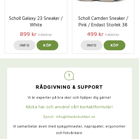
Scholl Galaxy 23 Sneaker /
Scholl Camden Sneaker /
White
Pink / Endast Storlek 38
899 kr
499 kr
1 400 kr
1 400 kr
INFO
KÖP
INFO
KÖP
RÅDGIVNING & SUPPORT
Vi är experter på bra skor och hjälper dig gärna!
Klicka här och använd vårt kontaktformulär!
Epost: info@lillaskobutiken.se
Vi samarbetar även med sjukgymnaster,
naprapater, ergonomer
och fotvårdare.