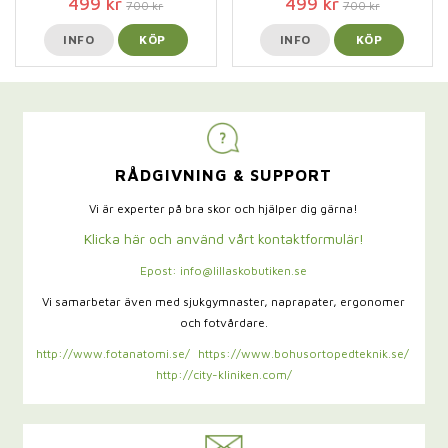
499 kr
499 kr
700 kr
700 kr
INFO
KÖP
INFO
KÖP
RÅDGIVNING & SUPPORT
Vi är experter på bra skor och hjälper dig gärna!
Klicka här och använd vårt kontaktformulär!
Epost: info@lillaskobutiken.se
Vi samarbetar även med sjukgymnaster,
naprapater, ergonomer
och fotvårdare.
http://www.fotanatomi.se/
https://www.bohusortopedteknik.se/
http://city-kliniken.com/