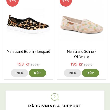
67%
67%
Marstrand Boom / Leopard
Marstrand Solina /
Offwhite
199 kr
199 kr
600 kr
600 kr
INFO
KÖP
INFO
KÖP
RÅDGIVNING & SUPPORT