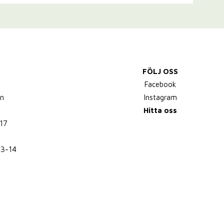
FÖLJ OSS
,
Facebook
n
Instagram
Hitta oss
17
13-14