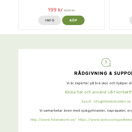
199 kr
600 kr
INFO
KÖP
RÅDGIVNING & SUPPO
Vi är experter på bra skor och hjälper d
Klicka här och använd vårt kontakt
Epost: info@lillaskobutiken.se
Vi samarbetar även med sjukgymnaster,
naprapater, e
http://www.fotanatomi.se/
https://www.bohusortopedtekni