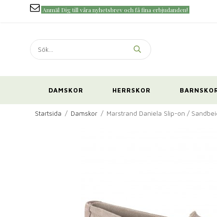
Anmäl Dig till våra nyhetsbrev och få fina erbjudanden!
DAMSKOR
HERRSKOR
BARNSKO
Startsida
/
Damskor
/
Marstrand Daniela Slip-on / Sandbe