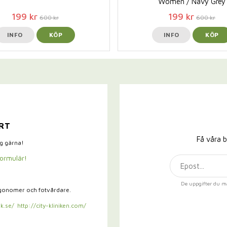
Women / Navy Grey
199 kr
199 kr
600 kr
600 kr
INFO
KÖP
INFO
KÖP
RT
Få våra b
ig gärna!
formulär!
De uppgifter du m
rgonomer och fotvårdare.
k.se/
http://city-kliniken.com/