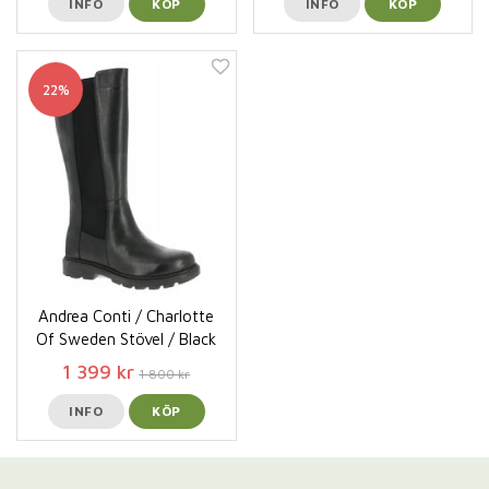
INFO
KÖP
INFO
KÖP
22%
Andrea Conti / Charlotte
Of Sweden Stövel / Black
1 399 kr
1 800 kr
INFO
KÖP