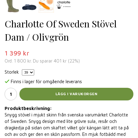
Charlotte Of Sweden Stövel
Dam / Olivgrön
1 399 kr
Ord.
1 800 kr
. Du sparar
401 kr
(
22
%)
Storlek
Finns i lager för omgående leverans
LÄGG I VARUKORGEN
Produktbeskrivning:
Snygg stövel i mjukt skinn från svenska varumärket Charlotte
of Sweden. Snygg design med lite grövre sula, resår och
dragkedja på sidan om skaftet vilket gör kängan lätt att ta på
och av och ger den en skön passform. En mjuk fotbädd med