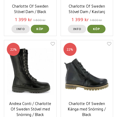
Charlotte Of Sweden
Charlotte Of Sweden
Stövel Dam / Black
Stövel Dam / Kastanj
1 399 kr
1 399 kr
1 800 kr
1 800 kr
INFO
KÖP
INFO
KÖP
22%
22%
Andrea Conti / Charlotte
Charlotte Of Sweden
Of Sweden Stövel med
Känga med Snörning /
Snörning / Black
Black