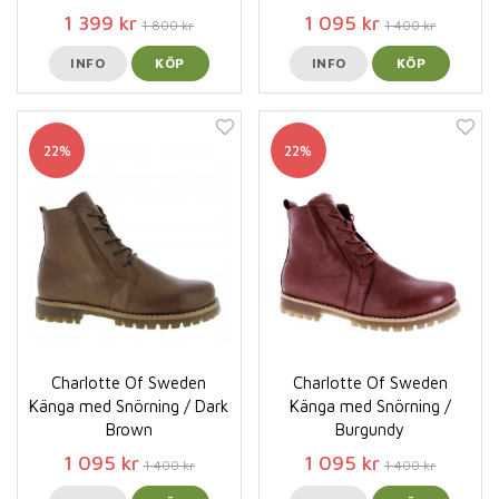
1 399 kr
1 095 kr
1 800 kr
1 400 kr
INFO
KÖP
INFO
KÖP
22%
22%
Charlotte Of Sweden
Charlotte Of Sweden
Känga med Snörning / Dark
Känga med Snörning /
Brown
Burgundy
1 095 kr
1 095 kr
1 400 kr
1 400 kr