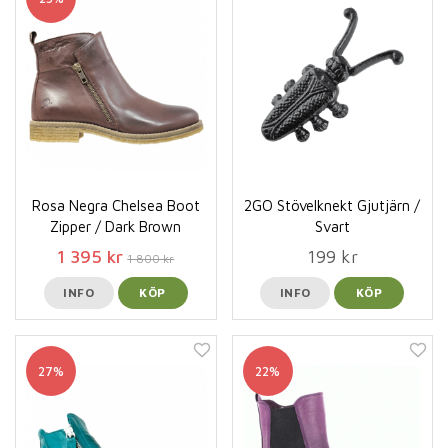
Rosa Negra Chelsea Boot
2GO Stövelknekt Gjutjärn /
Zipper / Dark Brown
Svart
1 395 kr
199 kr
1 800 kr
INFO
KÖP
INFO
KÖP
27%
22%