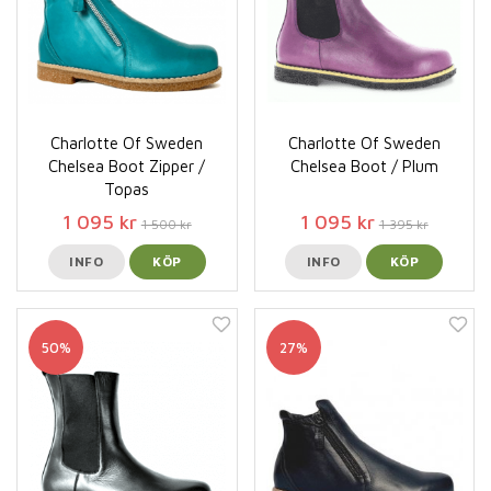
Charlotte Of Sweden
Charlotte Of Sweden
Chelsea Boot Zipper /
Chelsea Boot / Plum
Topas
1 095 kr
1 095 kr
1 500 kr
1 395 kr
INFO
KÖP
INFO
KÖP
50%
27%