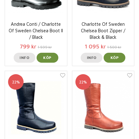
Andrea Conti / Charlotte
Charlotte Of Sweden
Of Sweden Chelsea Boot ll
Chelsea Boot Zipper /
/ Black
Black & Black
799 kr
1 095 kr
1 599 kr
1 500 kr
INFO
KÖP
INFO
KÖP
22%
22%