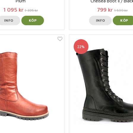
Plum
Chelsea Boot ll / Blac
1 095 kr
799 kr
1 395 kr
1 599 kr
INFO
KÖP
INFO
KÖP
22%