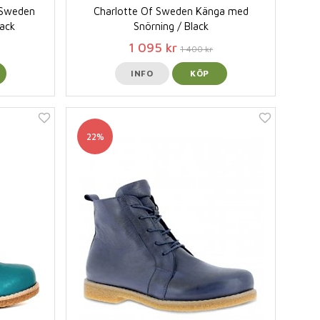
f Sweden
Charlotte Of Sweden Känga med
lack
Snörning / Black
1 095 kr
1 400 kr
INFO
KÖP
22%