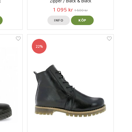
k
Zipper / Black & Black
1 095 kr
1 500 kr
INFO
KÖP
22%