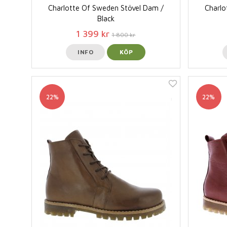
Charlotte Of Sweden Stövel Dam /
Charlo
Black
1 399 kr
1 800 kr
INFO
KÖP
22%
22%