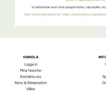
Vi samarbetar även med sjukgymnaster,
naprapater, e
http://www.fotanatomi.se/
https://www.bohusortopedtekni
HANDLA
INF
Logga in
Mina favoriter
Kontakta oss
N
Retur & Reklamation
Om
Villkor