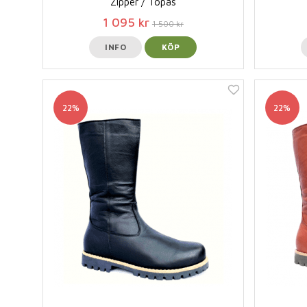
Zipper / Topas
1 095 kr
1 500 kr
INFO
KÖP
22%
22%