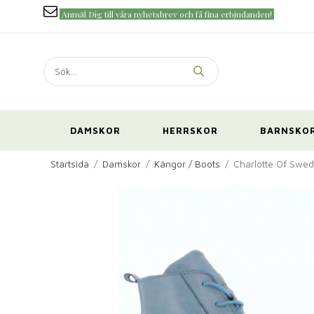
Anmäl Dig till våra nyhetsbrev och få fina erbjudanden!
DAMSKOR
HERRSKOR
BARNSKO
Startsida
/
Damskor
/
Kängor / Boots
/
Charlotte Of Swed