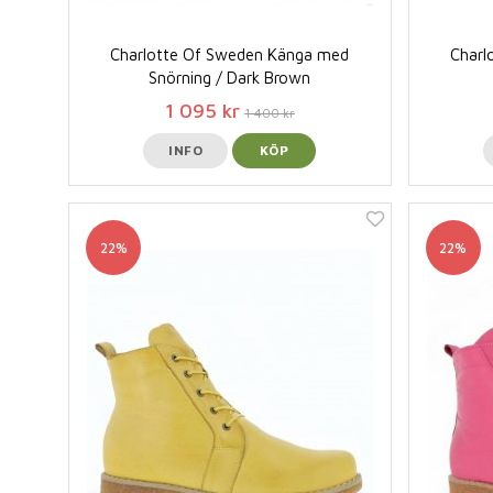
Charlotte Of Sweden Känga med
Charl
Snörning / Dark Brown
1 095 kr
1 400 kr
INFO
KÖP
22%
22%