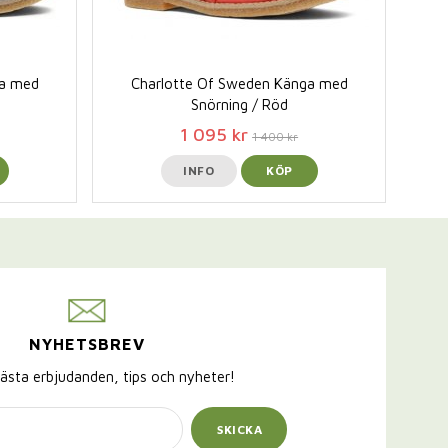
ga med
Charlotte Of Sweden Känga med
Snörning / Röd
1 095 kr
1 400 kr
INFO
KÖP
NYHETSBREV
ästa erbjudanden, tips och nyheter!
SKICKA