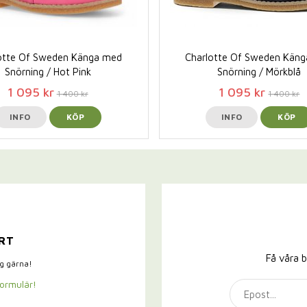
otte Of Sweden Känga med
Charlotte Of Sweden Kän
Snörning / Hot Pink
Snörning / Mörkblå
1 095 kr
1 095 kr
1 400 kr
1 400 kr
INFO
KÖP
INFO
KÖP
RT
Få våra b
ig gärna!
formulär!