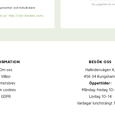
De uppgifter du m
rgonomer och fotvårdare.
k.se/
http://city-kliniken.com/
ORMATION
BESÖK OSS
Om oss
Hallindenvägen 4
Villkor
456 34 Kungsham
yhetsbrev
Öppettider:
 cookies
Måndag-fredag 10-
GDPR
Lördag 10-14
Vardagar lunchstängt 