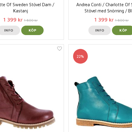
tte Of Sweden Stövel Dam /
Andrea Conti / Charlotte O
Kastanj
Stövel med Snörning / B
1 399 kr
1 399 kr
1 800 kr
1 800 kr
INFO
KÖP
INFO
KÖP
22%