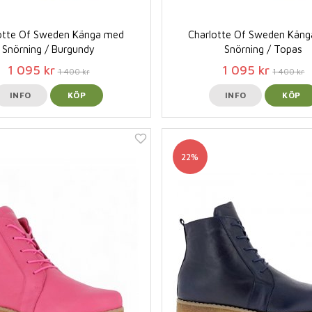
otte Of Sweden Känga med
Charlotte Of Sweden Kän
Snörning / Burgundy
Snörning / Topas
1 095 kr
1 095 kr
1 400 kr
1 400 kr
INFO
KÖP
INFO
KÖP
22%