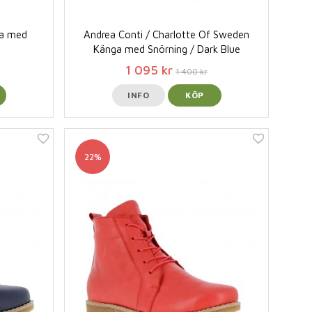
ga med
Andrea Conti / Charlotte Of Sweden
Känga med Snörning / Dark Blue
1 095 kr
1 400 kr
INFO
KÖP
22%