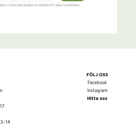
atar in kommer endast användas till våra nyhetsbrev.
FÖLJ OSS
,
Facebook
n
Instagram
Hitta oss
17
13-14