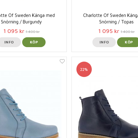
otte Of Sweden Känga med
Charlotte Of Sweden Kän
Snörning / Burgundy
Snörning / Topas
1 095 kr
1 095 kr
1 400 kr
1 400 kr
INFO
KÖP
INFO
KÖP
22%