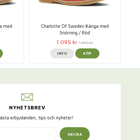
ga med
Charlotte Of Sweden Känga med
Snörning / Röd
1 095 kr
1 400 kr
INFO
KÖP
NYHETSBREV
ästa erbjudanden, tips och nyheter!
SKICKA