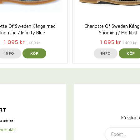
otte Of Sweden Känga med
Charlotte Of Sweden Kän
Snörning / Infinity Blue
Snörning / Mörkblå
1 095 kr
1 095 kr
1 400 kr
1 400 kr
INFO
KÖP
INFO
KÖP
RT
Få våra b
ig gärna!
formulär!