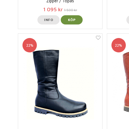
Zipper / Topas
1 095 kr
1 500 kr
INFO
KÖP
22%
22%