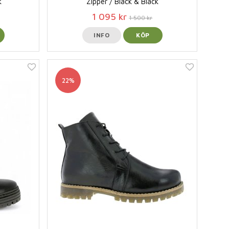
k
Zipper / Black & Black
1 095 kr
1 500 kr
INFO
KÖP
22%