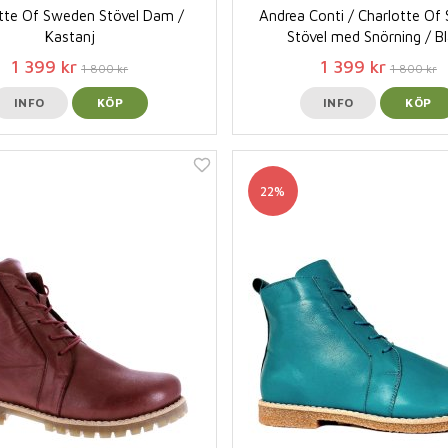
tte Of Sweden Stövel Dam /
Andrea Conti / Charlotte O
Kastanj
Stövel med Snörning / B
1 399 kr
1 399 kr
1 800 kr
1 800 kr
INFO
KÖP
INFO
KÖP
22%