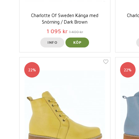
Charlotte Of Sweden Känga med
Charl
Snörning / Dark Brown
1 095 kr
1 400 kr
INFO
KÖP
22%
22%