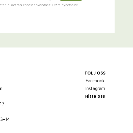
atar in kommer endast användas till våra nyhetsbrev.
FÖLJ OSS
,
Facebook
n
Instagram
Hitta oss
17
13-14