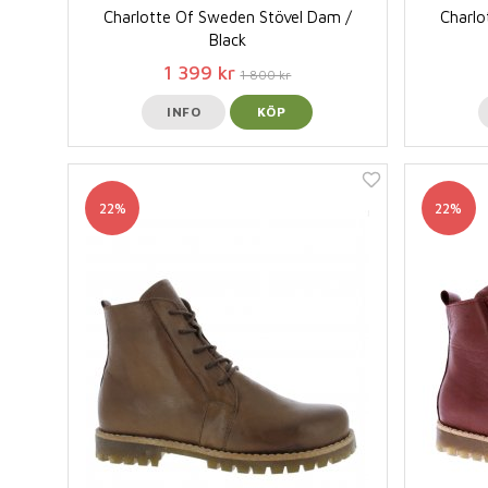
Charlotte Of Sweden Stövel Dam /
Charlo
Black
1 399 kr
1 800 kr
INFO
KÖP
22%
22%