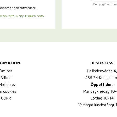
De uppgifter du m
rgonomer och fotvårdare.
k.se/
http://city-kliniken.com/
ORMATION
BESÖK OSS
Om oss
Hallindenvägen 4
Villkor
456 34 Kungsham
yhetsbrev
Öppettider:
 cookies
Måndag-fredag 10-
GDPR
Lördag 10-14
Vardagar lunchstängt 