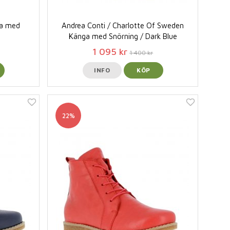
ga med
Andrea Conti / Charlotte Of Sweden
Känga med Snörning / Dark Blue
1 095 kr
1 400 kr
INFO
KÖP
22%