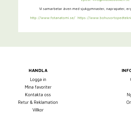
Vi samarbetar även med sjukgymnaster,
naprapater, e
http://www.fotanatomi.se/
https://www.bohusortopedtekni
HANDLA
INF
Logga in
Mina favoriter
Kontakta oss
N
Retur & Reklamation
Om
Villkor