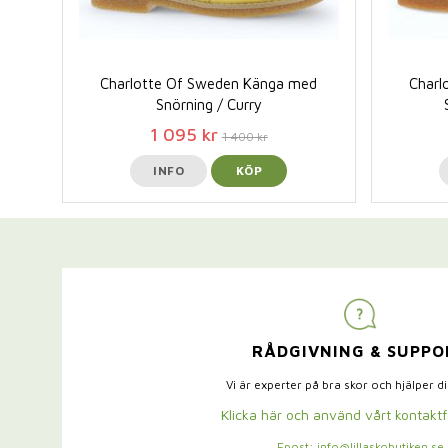
Charlotte Of Sweden Känga med
Charl
Snörning / Curry
1 095 kr
1 400 kr
INFO
KÖP
RÅDGIVNING & SUPPO
Vi är experter på bra skor och hjälper d
Klicka här och använd vårt kontakt
Epost: info@lillaskobutiken.se