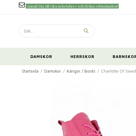
Anmäl Dig till våra nyhetsbrev och få fina erbjudanden!
DAMSKOR
HERRSKOR
BARNSKO
Startsida
/
Damskor
/
Kängor / Boots
/
Charlotte Of Swed