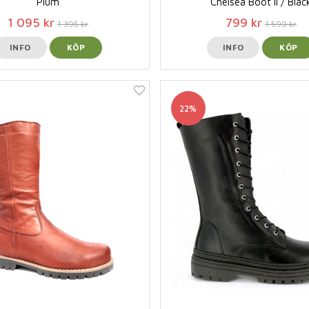
Plum
Chelsea Boot ll / Blac
1 095 kr
799 kr
1 395 kr
1 599 kr
INFO
KÖP
INFO
KÖP
22%