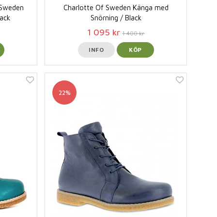
f Sweden
Charlotte Of Sweden Känga med
lack
Snörning / Black
1 095 kr
1 400 kr
INFO
KÖP
22%