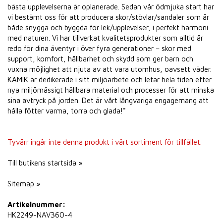
bästa upplevelserna är oplanerade. Sedan vår ödmjuka start har
vi bestämt oss för att producera skor/stövlar/sandaler som är
både snygga och byggda för lek/upplevelser, i perfekt harmoni
med naturen. Vi har tillverkat kvalitetsprodukter som alltid är
redo för dina äventyr i över fyra generationer – skor med
support, komfort, hållbarhet och skydd som ger barn och
vuxna möjlighet att njuta av att vara utomhus, oavsett väder.
KAMIK är dedikerade i sitt miljöarbete och letar hela tiden efter
nya miljömässigt hållbara material och processer för att minska
sina avtryck på jorden. Det är vårt långvariga engagemang att
hålla fötter varma, torra och glada!"
Tyvärr ingår inte denna produkt i vårt sortiment för tillfället.
Till butikens startsida »
Sitemap »
Artikelnummer:
HK2249-NAV360-4