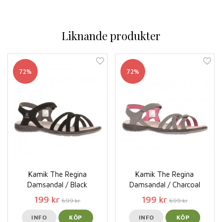
Liknande produkter
72%
72%
Kamik The Regina
Kamik The Regina
Damsandal / Black
Damsandal / Charcoal
199 kr
199 kr
699 kr
699 kr
INFO
KÖP
INFO
KÖP