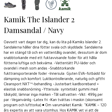
Kamik The Islander 2
Damsandal / Navy
Oavsett vart dagen tar dig, kan du lita på Kamiks Islander 2.
Sandalerna håller dina fötter svala och skyddade. Sandalerna
har en stängd tå och en vattentålig ovandel, dessutom är dom
snabbtorkande med ett fuktavvisande foder för att hålla
fötterna luftiga och bekväma. -Vattentätt PU-läder och
ovandel i mesh som andas -Snabbtorkande
fukttransporterande foder -Innersula: Gjuten EVA-fotbädd för
dämpning och komfort. Luktkontrollerande, naturlig och giftfri
Cleansport NXT™-behandling -Justerbart kardborreband +
elastisk snabbsnörning -Yttersula: syntetiskt gummi med
tåskydd, lämnar inga märken -Tål saltvatten -Vikt: 499g per
par -Veganvänlig -Latex fri -Kan tvättas i maskin (skonsamt
program och lufttorka) ◾ Om varumärket Kamik: "KAMIK – 120
års expertis av att vara utomhus. Hos KAMIK vet vi att de