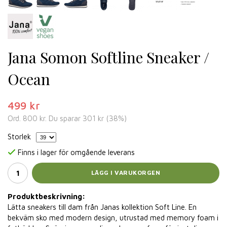
Jana Somon Softline Sneaker /
Ocean
499 kr
Ord.
800 kr
. Du sparar
301 kr
(
38
%)
Storlek
Finns i lager för omgående leverans
LÄGG I VARUKORGEN
Produktbeskrivning:
Lätta sneakers till dam från Janas kollektion Soft Line. En
bekväm sko med modern design, utrustad med memory foam i