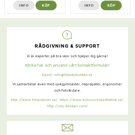
INFO
KÖP
INFO
KÖP
RÅDGIVNING & SUPPORT
Vi är experter på bra skor och hjälper dig gärna!
Klicka här och använd vårt kontaktformulär!
Epost: info@lillaskobutiken.se
Vi samarbetar även med sjukgymnaster,
naprapater, ergonomer
och fotvårdare.
http://www.fotanatomi.se/
https://www.bohusortopedteknik.se/
http://city-kliniken.com/