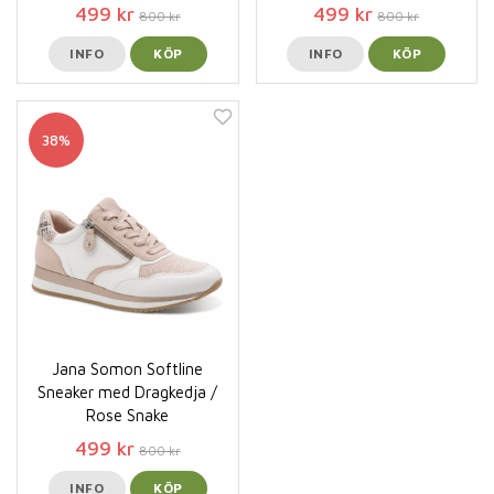
499 kr
499 kr
800 kr
800 kr
INFO
KÖP
INFO
KÖP
38%
Jana Somon Softline
Sneaker med Dragkedja /
Rose Snake
499 kr
800 kr
INFO
KÖP