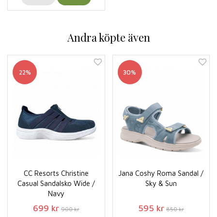
Andra köpte även
22%
30%
CC Resorts Christine
Jana Coshy Roma Sandal /
Casual Sandalsko Wide /
Sky & Sun
Navy
699 kr
595 kr
900 kr
850 kr