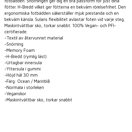
fotbädden. Snörningen ger dig en bra passform för just dina
fötter. H-Bredd vilket ger fötterna en bekväm rörelsefrihet. Den
ergonomiska fotbädden säkerställer mjuk prestanda och en
bekväm känsla. Sulans flexibilitet avlastar foten vid varje steg.
Maskintvättbar sko, torkar snabbt. 100% Vegan- och PFI-
certifierade.
-Textil av återvunnet material
-Snörning
-Memory Foam
-H-Bredd (rymlig läst)
-Urtagbar innersula
-Yttersula i gummi
-Höjd häl 30 mm
-Färg: Ocean / Marinblå
-Normala i storleken
-Veganskor
-Maskintvättbar sko, torkar snabbt