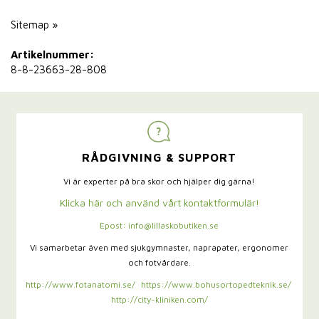
Sitemap »
Artikelnummer:
8-8-23663-28-808
RÅDGIVNING & SUPPORT
Vi är experter på bra skor och hjälper dig gärna!
Klicka här och använd vårt kontaktformulär!
Epost: info@lillaskobutiken.se
Vi samarbetar även med sjukgymnaster,
naprapater, ergonomer
och fotvårdare.
http://www.fotanatomi.se/
https://www.bohusortopedteknik.se/
http://city-kliniken.com/