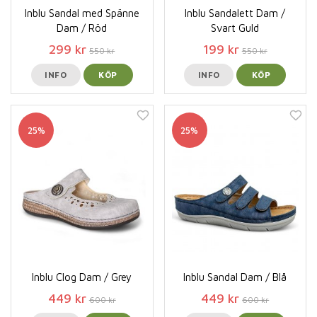
Inblu Sandal med Spänne
Inblu Sandalett Dam /
Dam / Röd
Svart Guld
299 kr
199 kr
550 kr
550 kr
INFO
KÖP
INFO
KÖP
25%
25%
Inblu Clog Dam / Grey
Inblu Sandal Dam / Blå
449 kr
449 kr
600 kr
600 kr