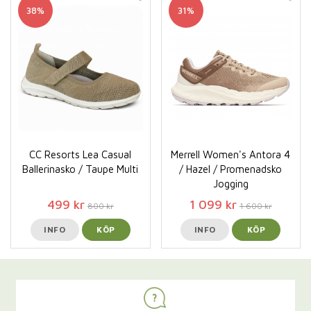
38%
31%
CC Resorts Lea Casual
Merrell Women's Antora 4
Ballerinasko / Taupe Multi
/ Hazel / Promenadsko
Jogging
499 kr
1 099 kr
800 kr
1 600 kr
INFO
KÖP
INFO
KÖP