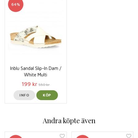
64%
Inblu Sandal Slip-In Dam /
White Multi
199 kr
550 kr
INFO
KÖP
Andra köpte även