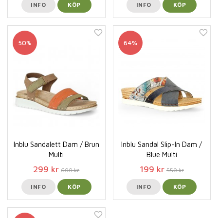
INFO
KÖP
INFO
KÖP
50%
64%
Inblu Sandalett Dam / Brun
Inblu Sandal Slip-In Dam /
Multi
Blue Multi
299 kr
199 kr
600 kr
550 kr
INFO
KÖP
INFO
KÖP