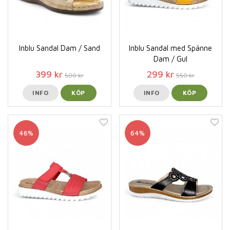
Inblu Sandal Dam / Sand
Inblu Sandal med Spänne
Dam / Gul
399 kr
299 kr
500 kr
550 kr
INFO
KÖP
INFO
KÖP
46%
64%