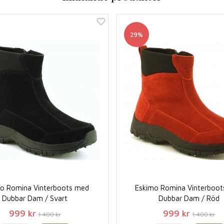
29%
o Romina Vinterboots med
Eskimo Romina Vinterboo
Dubbar Dam / Svart
Dubbar Dam / Röd
999 kr
999 kr
1 400 kr
1 400 kr