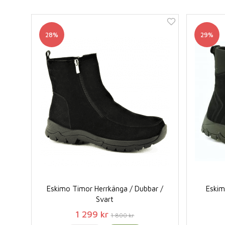
28%
29%
Eskimo Timor Herrkänga / Dubbar /
Eskim
Svart
1 299 kr
1 800 kr