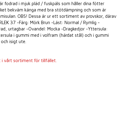
r fodrad i mjuk pläd / fuskpäls som håller dina fötter
 mycket bekväm känga med bra stötdämpning och som är
mmisulan. OBS! Dessa är ur ett sortiment av provskor, därav
RLEK 37 -Färg: Mörk Brun -Läst: Normal / Rymlig -
rad, urtagbar -Ovandel: Mocka -Dragkedjor -Yttersula:
ersula i gummi med i volfram (härdat stål) och i gummi
och isigt ute.
 vårt sortiment för tillfället.