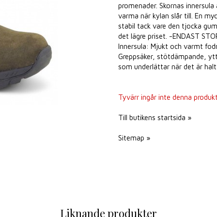
promenader. Skornas innersula ä
varma när kylan slår till. En
stabil tack vare den tjocka gu
det lägre priset. -ENDAST STO
Innersula: Mjukt och varmt fod
Greppsäker, stötdämpande, ytt
som underlättar när det är halt 
Tyvärr ingår inte denna produkt i
Till butikens startsida »
Sitemap »
Liknande produkter