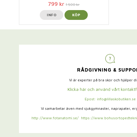
799 kr
1 500 kr
INFO
KÖP
RÅDGIVNING & SUPPO
Vi är experter på bra skor och hjälper d
Klicka här och använd vårt kontakt
Epost: info@lillaskobutiken.se
Vi samarbetar även med sjukgymnaster,
naprapater, e
http://www.fotanatomi.se/
https://www.bohusortopedtekni