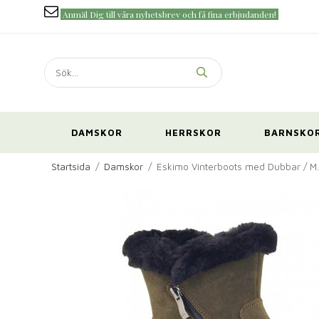
Anmäl Dig till våra nyhetsbrev och få fina erbjudanden!
DAMSKOR
HERRSKOR
BARNSKO
Startsida
/
Damskor
/
Eskimo Vinterboots med Dubbar / M.