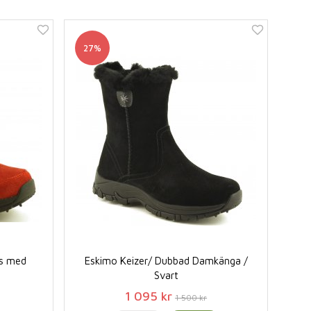
27%
ts med
Eskimo Keizer/ Dubbad Damkänga /
Svart
1 095 kr
1 500 kr