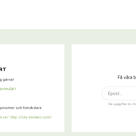
RT
Få våra b
ig gärna!
formulär!
De uppgifter du m
rgonomer och fotvårdare.
k.se/
http://city-kliniken.com/