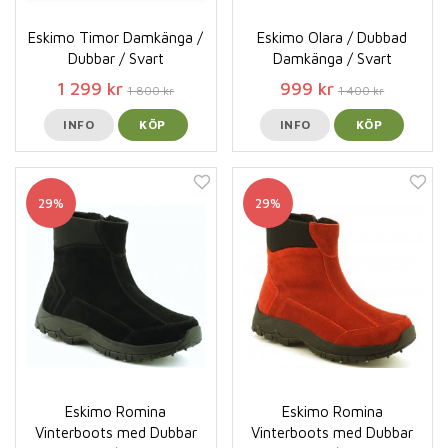
Eskimo Timor Damkänga /
Eskimo Olara / Dubbad
Dubbar / Svart
Damkänga / Svart
1 299 kr
999 kr
1 800 kr
1 400 kr
INFO
KÖP
INFO
KÖP
29%
29%
Eskimo Romina
Eskimo Romina
Vinterboots med Dubbar
Vinterboots med Dubbar