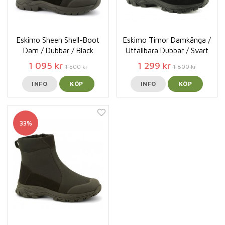
Eskimo Sheen Shell-Boot
Eskimo Timor Damkänga /
Dam / Dubbar / Black
Utfällbara Dubbar / Svart
1 095 kr
1 299 kr
1 500 kr
1 800 kr
INFO
KÖP
INFO
KÖP
33%