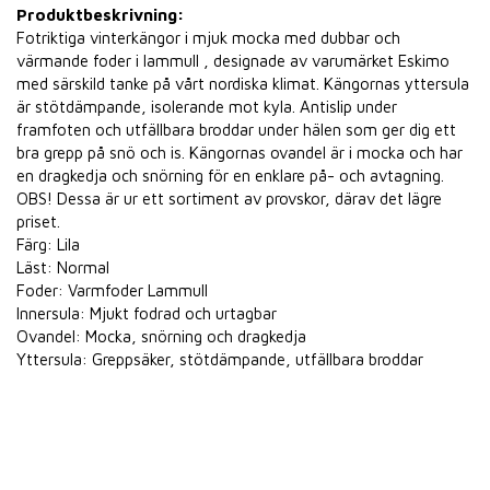
Produktbeskrivning:
Fotriktiga vinterkängor i mjuk mocka med dubbar och
värmande foder i lammull , designade av varumärket Eskimo
med särskild tanke på vårt nordiska klimat. Kängornas yttersula
är stötdämpande, isolerande mot kyla. Antislip under
framfoten och utfällbara broddar under hälen som ger dig ett
bra grepp på snö och is. Kängornas ovandel är i mocka och har
en dragkedja och snörning för en enklare på- och avtagning.
OBS! Dessa är ur ett sortiment av provskor, därav det lägre
priset.
Färg: Lila
Läst: Normal
Foder: Varmfoder Lammull
Innersula: Mjukt fodrad och urtagbar
Ovandel: Mocka, snörning och dragkedja
Yttersula: Greppsäker, stötdämpande, utfällbara broddar