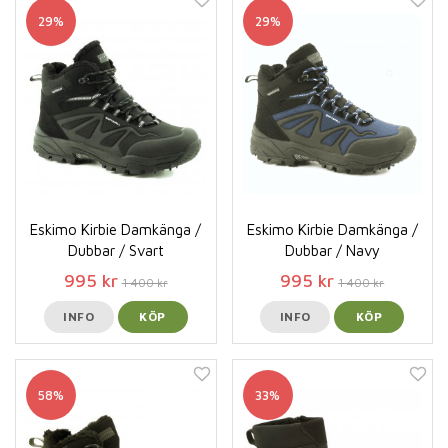
29%
29%
Eskimo Kirbie Damkänga /
Eskimo Kirbie Damkänga /
Dubbar / Svart
Dubbar / Navy
995 kr
995 kr
1 400 kr
1 400 kr
INFO
KÖP
INFO
KÖP
58%
33%