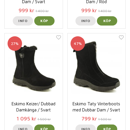
Dam / Svart
Dam / Röd
999 kr
999 kr
1 400 kr
1 400 kr
INFO
KÖP
INFO
KÖP
27%
47%
Eskimo Keizer/ Dubbad
Eskimo Taty Vinterboots
Damkänga / Svart
med Dubbar Dam / Svart
1 095 kr
799 kr
1 500 kr
1 500 kr
INFO
KÖP
INFO
KÖP