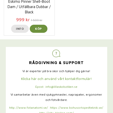
Eskimo Pinner Shell-Boot
Dam / Utfällbara Dubbar /
Black
999 kr
1 500 kr
INFO
KÖP
RÅDGIVNING & SUPPORT
Vi är experter på bra skor och hjälper dig gärna!
Klicka här och använd vårt kontaktformulär!
Epost: info@lillaskobutiken.se
Vi samarbetar även med sjukgymnaster,
naprapater, ergonomer
och fotvårdare.
http://www.fotanatomi.se/
https://www.bohusortopedteknik.se/
http://city-kliniken.com/