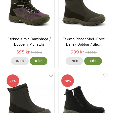
Eskimo Kirbie Damkänga /
Eskimo Pinner Shell-Boot
Dubbar / Plum Lila
Dam / Dubbar / Black
595 kr
999 kr
1 400 kr
1 500 kr
INFO
KÖP
INFO
KÖP
27%
28%