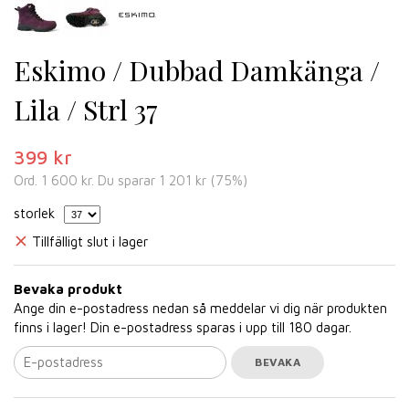
Eskimo / Dubbad Damkänga /
Lila / Strl 37
399 kr
Ord.
1 600 kr
. Du sparar
1 201 kr
(
75
%)
storlek
Tillfälligt slut i lager
Bevaka produkt
Ange din e-postadress nedan så meddelar vi dig när produkten
finns i lager! Din e-postadress sparas i upp till 180 dagar.
BEVAKA