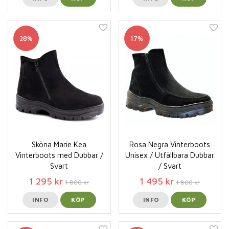
28%
17%
Sköna Marie Kea
Rosa Negra Vinterboots
Vinterboots med Dubbar /
Unisex / Utfällbara Dubbar
Svart
/ Svart
1 295 kr
1 495 kr
1 800 kr
1 800 kr
INFO
KÖP
INFO
KÖP