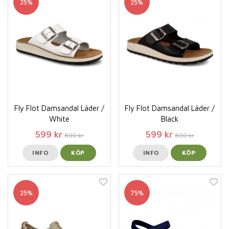
25%
25%
Fly Flot Damsandal Läder /
Fly Flot Damsandal Läder /
White
Black
599 kr
599 kr
800 kr
800 kr
INFO
KÖP
INFO
KÖP
25%
75%