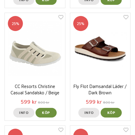
25%
25%
CC Resorts Christine
Fly Flot Damsandal Läder /
Casual Sandalsko / Beige
Dark Brown
599 kr
599 kr
800 kr
800 kr
INFO
KÖP
INFO
KÖP