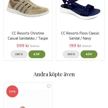
CC Resorts Christine
CC Resorts Floss Classic
Casual Sandalsko / Taupe
Sandal / Navy
599 kr
199 kr
800 kr
800 kr
INFO
KÖP
INFO
KÖP
Andra köpte även
54%