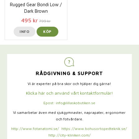
Rugged Gear Bondi Low /
Dark Brown
495 kr
799 kr
INFO
KÖP
RÅDGIVNING & SUPPORT
Vi är experter på bra skor och hjälper dig gärna!
Klicka här och använd vårt kontaktformulär!
Epost: info@lillaskobutiken.se
Vi samarbetar även med sjukgymnaster,
naprapater, ergonomer
och fotvårdare.
http://www.fotanatomi.se/
https://www.bohusortopedteknik.se/
http://city-kliniken.com/