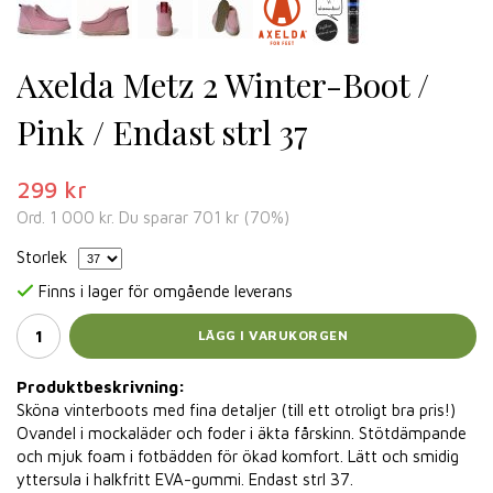
Axelda Metz 2 Winter-Boot /
Pink / Endast strl 37
299 kr
Ord.
1 000 kr
. Du sparar
701 kr
(
70
%)
Storlek
Finns i lager för omgående leverans
LÄGG I VARUKORGEN
Produktbeskrivning:
Sköna vinterboots med fina detaljer (till ett otroligt bra pris!)
Ovandel i mockaläder och foder i äkta fårskinn. Stötdämpande
och mjuk foam i fotbädden för ökad komfort. Lätt och smidig
yttersula i halkfritt EVA-gummi. Endast strl 37.