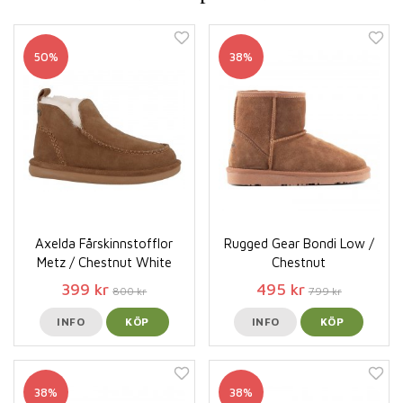
50%
38%
Axelda Fårskinnstofflor
Rugged Gear Bondi Low /
Metz / Chestnut White
Chestnut
399 kr
495 kr
800 kr
799 kr
INFO
KÖP
INFO
KÖP
38%
38%