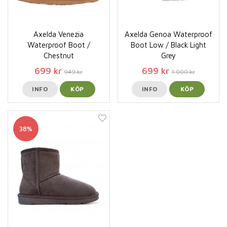
Axelda Venezia
Axelda Genoa Waterproof
Waterproof Boot /
Boot Low / Black Light
Chestnut
Grey
699 kr
699 kr
949 kr
1 000 kr
INFO
KÖP
INFO
KÖP
38%