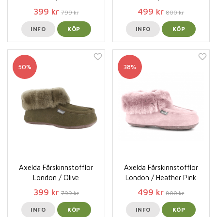
399 kr
499 kr
799 kr
800 kr
INFO
KÖP
INFO
KÖP
50%
38%
Axelda Fårskinnstofflor
Axelda Fårskinnstofflor
London / Olive
London / Heather Pink
399 kr
499 kr
799 kr
800 kr
INFO
KÖP
INFO
KÖP