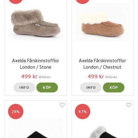
Axelda Fårskinnstofflor
Axelda Fårskinnstofflor
London / Stone
London / Chestnut
499 kr
499 kr
800 kr
800 kr
INFO
KÖP
INFO
KÖP
29%
47%