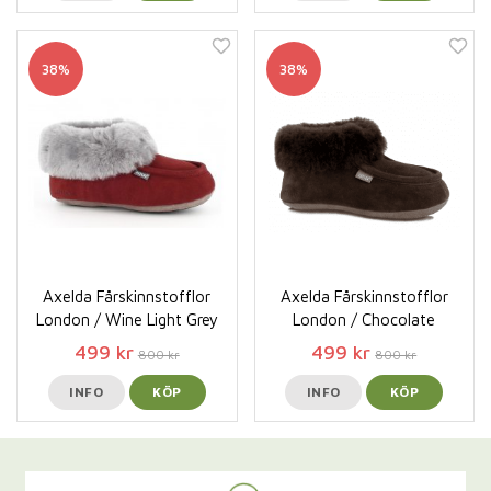
38%
38%
Axelda Fårskinnstofflor
Axelda Fårskinnstofflor
London / Wine Light Grey
London / Chocolate
499 kr
499 kr
800 kr
800 kr
INFO
KÖP
INFO
KÖP