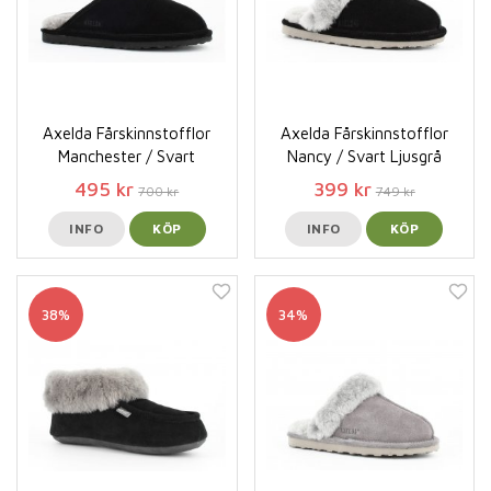
Axelda Fårskinnstofflor
Axelda Fårskinnstofflor
Manchester / Svart
Nancy / Svart Ljusgrå
495 kr
399 kr
700 kr
749 kr
INFO
KÖP
INFO
KÖP
38%
34%