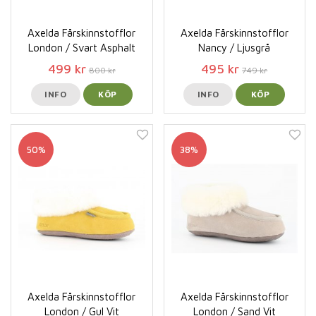
Axelda Fårskinnstofflor
Axelda Fårskinnstofflor
London / Svart Asphalt
Nancy / Ljusgrå
499 kr
495 kr
800 kr
749 kr
INFO
KÖP
INFO
KÖP
50%
38%
Axelda Fårskinnstofflor
Axelda Fårskinnstofflor
London / Gul Vit
London / Sand Vit