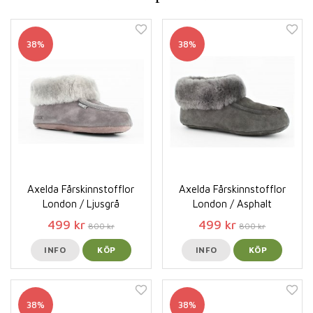
38%
38%
Axelda Fårskinnstofflor
Axelda Fårskinnstofflor
London / Ljusgrå
London / Asphalt
499 kr
499 kr
800 kr
800 kr
INFO
KÖP
INFO
KÖP
38%
38%