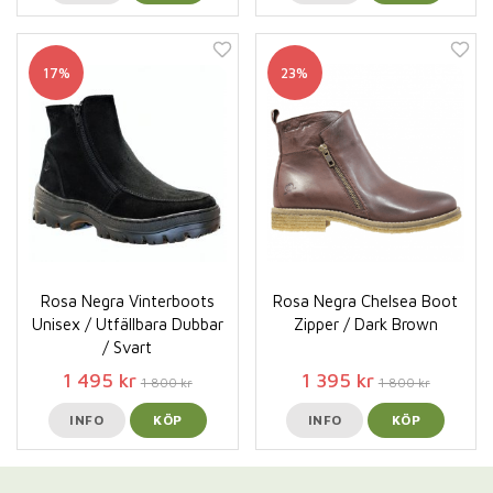
17%
23%
Rosa Negra Vinterboots
Rosa Negra Chelsea Boot
Unisex / Utfällbara Dubbar
Zipper / Dark Brown
/ Svart
1 495 kr
1 395 kr
1 800 kr
1 800 kr
INFO
KÖP
INFO
KÖP