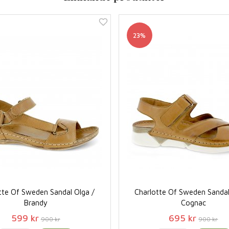
23%
tte Of Sweden Sandal Olga /
Charlotte Of Sweden Sandal
Brandy
Cognac
599 kr
695 kr
900 kr
900 kr