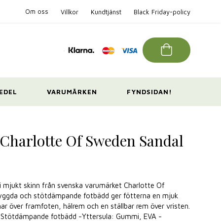
Om oss
Villkor
Kundtjänst
Black Friday-policy
EDEL
VARUMÄRKEN
FYNDSIDAN!
 Charlotte Of Sweden Sandal
 i mjukt skinn från svenska varumärket Charlotte Of
byggda och stötdämpande fotbädd ger fötterna en mjuk
r över framfoten, hälrem och en ställbar rem över vristen.
n -Stötdämpande fotbädd -Yttersula: Gummi, EVA -