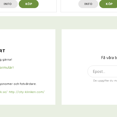
INFO
KÖP
INFO
KÖP
RT
Få våra b
ig gärna!
formulär!
De uppgifter du m
rgonomer och fotvårdare.
k.se/
http://city-kliniken.com/