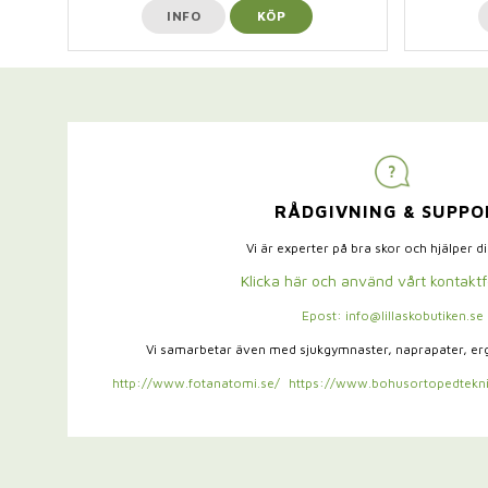
INFO
KÖP
RÅDGIVNING & SUPPO
Vi är experter på bra skor och hjälper d
Klicka här och använd vårt kontakt
Epost: info@lillaskobutiken.se
Vi samarbetar även med sjukgymnaster,
naprapater, e
http://www.fotanatomi.se/
https://www.bohusortopedtekni