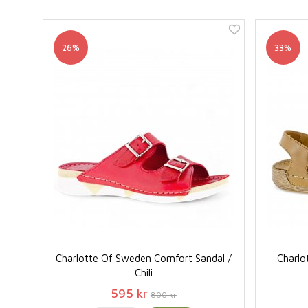
26%
33%
Charlotte Of Sweden Comfort Sandal /
Charlo
Chili
595 kr
800 kr