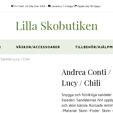
Fri frakt vid köp över 699:-
Leverans 1-5 dagar
Öppet köp 90 dagar
R
VÄSKOR/ACCESSOARER
TILLBEHÖR/HJÄLPM
Sandal Lucy / Chili
Andrea Conti /
Lucy / Chili
Snygga och fotriktiga sandaler
Sweden. Sandalernas fint upp
och skön känsla. Korsade remma
-Material: Skinn -Foder: Skin