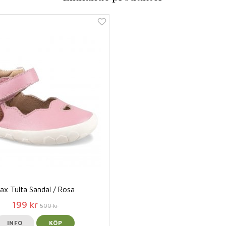
ax Tulta Sandal / Rosa
199 kr
500 kr
INFO
KÖP