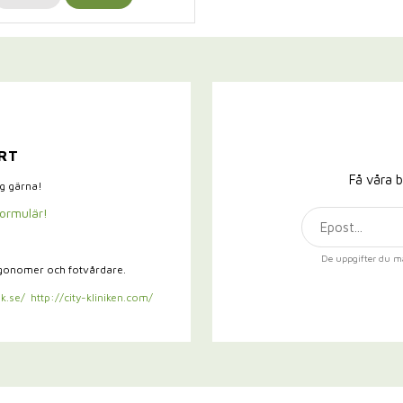
RT
Få våra b
ig gärna!
formulär!
De uppgifter du m
rgonomer och fotvårdare.
k.se/
http://city-kliniken.com/