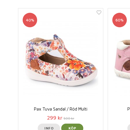
40%
60%
Pax Tuva Sandal / Röd Multi
P
299 kr
500 kr
INFO
KÖP