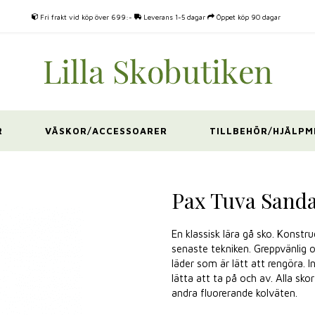
Fri frakt vid köp över 699:-
Leverans 1-5 dagar
Öppet köp 90 dagar
R
VÄSKOR/ACCESSOARER
TILLBEHÖR/HJÄLPM
Pax Tuva Sandal
En klassisk lära gå sko. Kons
senaste tekniken. Greppvänlig 
läder som är lätt att rengöra. I
lätta att ta på och av. Alla sk
andra fluorerande kolväten.