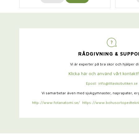
RÅDGIVNING & SUPPO
Vi är experter på bra skor och hjälper d
Klicka här och använd vårt kontakt
Epost: info@lillaskobutiken.se
Vi samarbetar även med sjukgymnaster,
naprapater, e
http://www.fotanatomi.se/
https://www.bohusortopedtekni