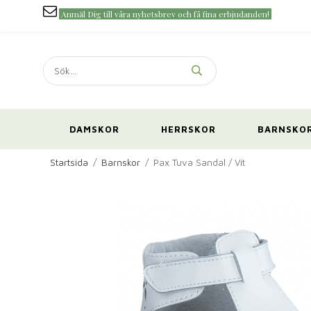
Anmäl Dig till våra nyhetsbrev och få fina erbjudanden!
DAMSKOR
HERRSKOR
BARNSKO
Startsida
/
Barnskor
/
Pax Tuva Sandal / Vit