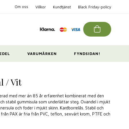
Om oss
Villkor
Kundtjänst
Black Friday-policy
EDEL
VARUMÄRKEN
FYNDSIDAN!
 / Vit
truerad med mer än 85 år erfarenhet kombinerat med den
och stabil gummisula som underlättar steg. Ovandel i mjukt
nnersula och foder i mjukt skinn. Kardborrelås. Stabil och
or från PAX är fria från PVC, teflon, sexvärt krom, PTFE och