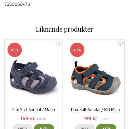
7250650-75
Liknande produkter
43%
43%
Pax Salt Sandal / Marin
Pax Salt Sandal / Blå Multi
199 kr
199 kr
350 kr
350 kr
INFO
KÖP
INFO
KÖP