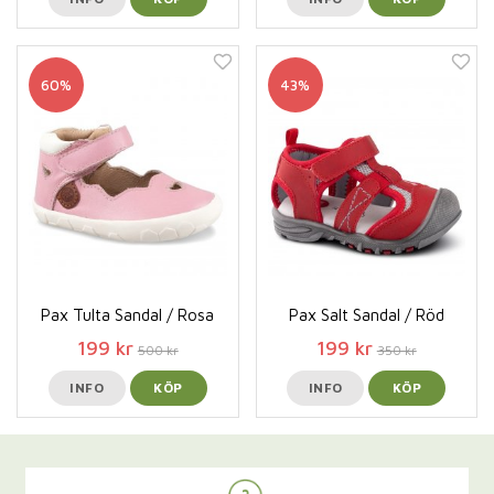
60%
43%
Pax Tulta Sandal / Rosa
Pax Salt Sandal / Röd
199 kr
199 kr
500 kr
350 kr
INFO
KÖP
INFO
KÖP