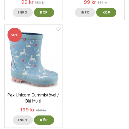
99 kr
99 kr
350 kr
350 kr
INFO
KÖP
INFO
KÖP
56%
Pax Unicorn Gummistövel /
Blå Multi
199 kr
450 kr
INFO
KÖP