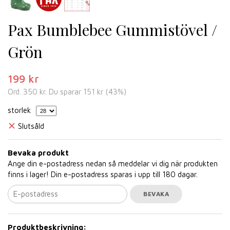
Pax Bumblebee Gummistövel /
Grön
199 kr
Ord.
350 kr
. Du sparar
151 kr
(
43
%)
storlek
Slutsåld
Bevaka produkt
Ange din e-postadress nedan så meddelar vi dig när produkten
finns i lager! Din e-postadress sparas i upp till 180 dagar.
BEVAKA
Produktbeskrivning: