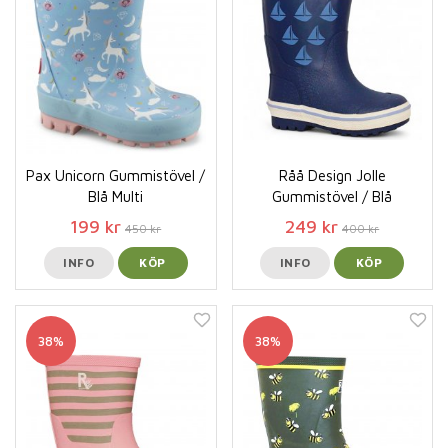
Pax Unicorn Gummistövel /
Råå Design Jolle
Blå Multi
Gummistövel / Blå
199 kr
249 kr
450 kr
400 kr
INFO
KÖP
INFO
KÖP
38%
38%