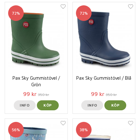
72%
72%
Pax Sky Gummistövel /
Pax Sky Gummistövel / Blå
Grön
99 kr
99 kr
350 kr
350 kr
INFO
KÖP
INFO
KÖP
56%
38%