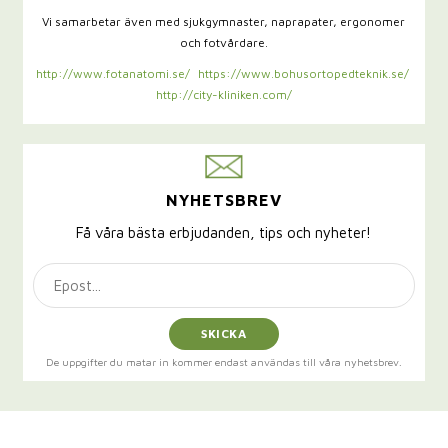
Vi samarbetar även med sjukgymnaster,
naprapater, ergonomer
och fotvårdare.
http://www.fotanatomi.se/
https://www.bohusortopedteknik.se/
http://city-kliniken.com/
NYHETSBREV
Få våra bästa erbjudanden, tips och nyheter!
SKICKA
De uppgifter du matar in kommer endast användas till våra nyhetsbrev.