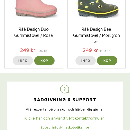
Råå Design Duo
Råå Design Bee
Gummistövel / Rosa
Gummistövel / Mörkgrön
Gul
249 kr
249 kr
400 kr
400 kr
INFO
KÖP
INFO
KÖP
RÅDGIVNING & SUPPORT
Vi är experter på bra skor och hjälper dig gärna!
Klicka här och använd vårt kontaktformulär!
Epost: info@lillaskobutiken.se