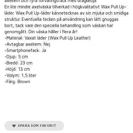
axelrem och fyra förvaringsfack med dragkedja.
En lite mindre axelväska tillverkad i högkvalitativt Wax Pull Up-
läder. Wax Pull Up-läder kännetecknas av sin mjuka och smidiga
struktur. Eventuella tecken på användning kan lätt gnuggas
bort, tack vare den speciella behandling som väskan har
genomgått. Din väska håller i flera år!
-Material: Vaxat läder (Wax Pull Up Leather)
-Avtagbar axelrem: Nej
-Smartphonefack: Ja
-Djup: 5 cm
-Bredd: 23 cm
-Höjd: 13 cm
-Volym: 1,5 liter
-Färg: Brown
SPARA SOM FAVORIT