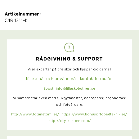
Artikelnummer:
C48.1211-b
RÅDGIVNING & SUPPORT
Vi är experter på bra skor och hjälper dig gärna!
Klicka här och använd vårt kontaktformulär!
Epost: info@lillaskobutiken.se
Vi samarbetar även med sjukgymnaster,
naprapater, ergonomer
och fotvårdare.
http://www.fotanatomi.se/
https://www.bohusortopedteknik.se/
http://city-kliniken.com/