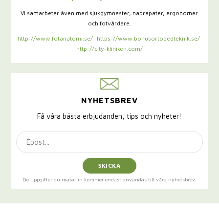
Vi samarbetar även med sjukgymnaster,
naprapater, ergonomer
och fotvårdare.
http://www.fotanatomi.se/
https://www.bohusortopedteknik.se/
http://city-kliniken.com/
NYHETSBREV
Få våra bästa erbjudanden, tips och nyheter!
SKICKA
De uppgifter du matar in kommer endast användas till våra nyhetsbrev.