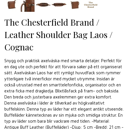
The Chesterfield Brand /
Leather Shoulder Bag Laos /
Cognac
Snygg och praktisk axelväska med smarta detaljer. Perfekt för
en dag ute och perfekt för att förvara saker på ett organiserat
sätt. Axelväskan Laos har ett rymligt huvudfack som rymmer
ytterligare två innerfickor med mycket utrymme. Insidan är
också utrustad med en smarttelefonficka, organisator och en
extra ficka med dragkedja. Blixtlåsfack på fram- och baksida.
Den breda och justerbara axelremmen ger extra komfort.
Denna axelväska i läder är tillverkad av högkvalitativt
buffelskinn. Denna typ av läder har ett elegant antikt utseende.
Buffelläder kännetecknas av sin mjuka och smidiga struktur. En
typ av läder som bara blir vackrare med tiden. -Material:
Antique Buff Leather (Buffelläder) -Djup: 5 cm -Bredd: 21 cm -