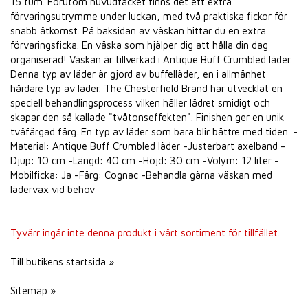
15 tum. Förutom huvudfacket finns det ett extra
förvaringsutrymme under luckan, med två praktiska fickor för
snabb åtkomst. På baksidan av väskan hittar du en extra
förvaringsficka. En väska som hjälper dig att hålla din dag
organiserad! Väskan är tillverkad i Antique Buff Crumbled läder.
Denna typ av läder är gjord av buffelläder, en i allmänhet
hårdare typ av läder. The Chesterfield Brand har utvecklat en
speciell behandlingsprocess vilken håller lädret smidigt och
skapar den så kallade "tvåtonseffekten". Finishen ger en unik
tvåfärgad färg. En typ av läder som bara blir bättre med tiden. -
Material: Antique Buff Crumbled läder -Justerbart axelband -
Djup: 10 cm -Längd: 40 cm -Höjd: 30 cm -Volym: 12 liter -
Mobilficka: Ja -Färg: Cognac -Behandla gärna väskan med
lädervax vid behov
Tyvärr ingår inte denna produkt i vårt sortiment för tillfället.
Till butikens startsida »
Sitemap »