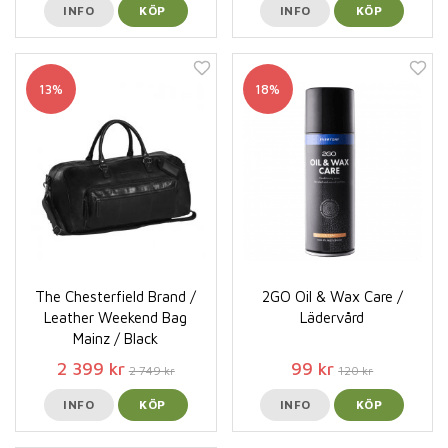
INFO
KÖP
INFO
KÖP
13%
18%
The Chesterfield Brand /
2GO Oil & Wax Care /
Leather Weekend Bag
Lädervård
Mainz / Black
2 399 kr
99 kr
2 749 kr
120 kr
INFO
KÖP
INFO
KÖP