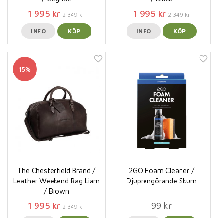
1 995 kr
1 995 kr
2 349 kr
2 349 kr
INFO
KÖP
INFO
KÖP
15%
The Chesterfield Brand /
2GO Foam Cleaner /
Leather Weekend Bag Liam
Djuprengörande Skum
/ Brown
1 995 kr
99 kr
2 349 kr