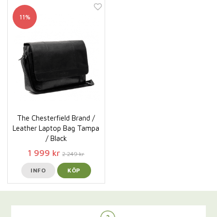
11%
The Chesterfield Brand /
Leather Laptop Bag Tampa
/ Black
1 999 kr
2 249 kr
INFO
KÖP