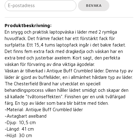
BEVAKA
Produktbeskrivning:
En snygg och praktisk laptopväska i läder med 2 rymliga
huvudfack. Det främre facket har ett förstärkt fack för
surfplatta. Ett 15,4 tums laptopfack ingår i det bakre facket.
Det finns fem extra fack med dragkedja och väskan har en
extra bred och justerbar axelrem. Kort sagt, den perfekta
väskan för förvaring av dina viktiga ägodelar.
Väskan är tillverkad i Antique Buff Crumbled läder. Denna typ av
läder är gjord av buffelläder, en i allmänhet hårdare typ av läder.
The Chesterfield Brand har utvecklat en speciell
behandlingsprocess vilken håller lädret smidigt och skapar den
så kallade "tvåtonseffekten". Finishen ger en unik tvåfärgad
färg. En typ av läder som bara blir bättre med tiden.
-Material: Antique Buff Crumbled läder
-Avtagbart axelband
-Djup: 10,5 cm
-Längd: 41 cm
-Höjd: 30 cm