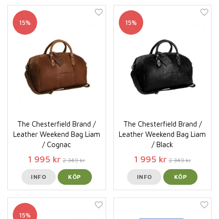
15%
15%
The Chesterfield Brand /
The Chesterfield Brand /
Leather Weekend Bag Liam
Leather Weekend Bag Liam
/ Cognac
/ Black
1 995 kr
1 995 kr
2 349 kr
2 349 kr
INFO
KÖP
INFO
KÖP
15%