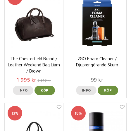
The Chesterfield Brand /
2GO Foam Cleaner /
Leather Weekend Bag Liam
Djuprengörande Skum
/ Brown
1 995 kr
99 kr
2 349 kr
INFO
KÖP
INFO
KÖP
13%
18%