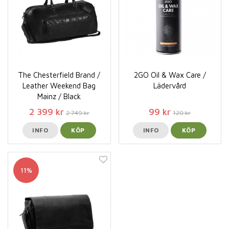
The Chesterfield Brand /
2GO Oil & Wax Care /
Leather Weekend Bag
Lädervård
Mainz / Black
2 399 kr
99 kr
2 749 kr
120 kr
INFO
KÖP
INFO
KÖP
11%