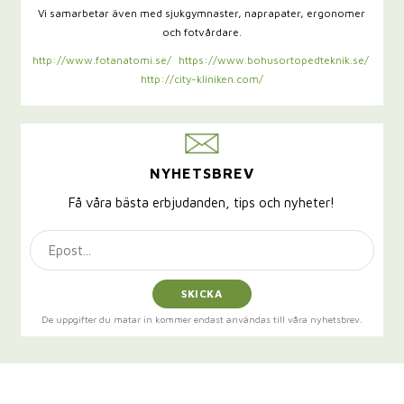
Vi samarbetar även med sjukgymnaster,
naprapater, ergonomer
och fotvårdare.
http://www.fotanatomi.se/
https://www.bohusortopedteknik.se/
http://city-kliniken.com/
NYHETSBREV
Få våra bästa erbjudanden, tips och nyheter!
SKICKA
De uppgifter du matar in kommer endast användas till våra nyhetsbrev.